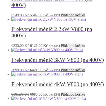
400V)
Původní
Aktuální
6549.00
Kč
5507.00
Kč
Přidat do košíku
bez DPH
cena
cena
byla:
je:
6549.00 Kč.
5507.00 Kč.
Frekvenční měnič 2,2kW V800 (na
400V)
Původní
Aktuální
6835.00
Kč
6126.00
Kč
Přidat do košíku
bez DPH
cena
cena
byla:
je:
6835.00 Kč.
6126.00 Kč.
Frekvenční měnič 3kW V800 (na 400V)
Původní
Aktuální
7699.00
Kč
6421.00
Kč
Přidat do košíku
bez DPH
cena
cena
byla:
je:
7699.00 Kč.
6421.00 Kč.
Frekvenční měnič 4kW V800 (na 400V)
Původní
Aktuální
9181.00
Kč
6685.00
Kč
Přidat do košíku
bez DPH
cena
cena
byla:
je: