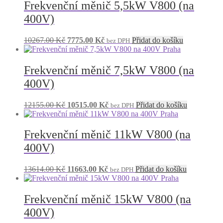
9181.00 Kč.
6685.00 Kč.
Frekvenční měnič 5,5kW V800 (na
400V)
Původní
Aktuální
10267.00
Kč
7775.00
Kč
Přidat do košíku
bez DPH
cena
cena
byla:
je:
10267.00 Kč.
7775.00 Kč.
Frekvenční měnič 7,5kW V800 (na
400V)
Původní
Aktuální
12155.00
Kč
10515.00
Kč
Přidat do košíku
bez DPH
cena
cena
byla:
je:
12155.00 Kč.
10515.00 Kč.
Frekvenční měnič 11kW V800 (na
400V)
Původní
Aktuální
13614.00
Kč
11663.00
Kč
Přidat do košíku
bez DPH
cena
cena
byla:
je:
13614.00 Kč.
11663.00 Kč.
Frekvenční měnič 15kW V800 (na
400V)