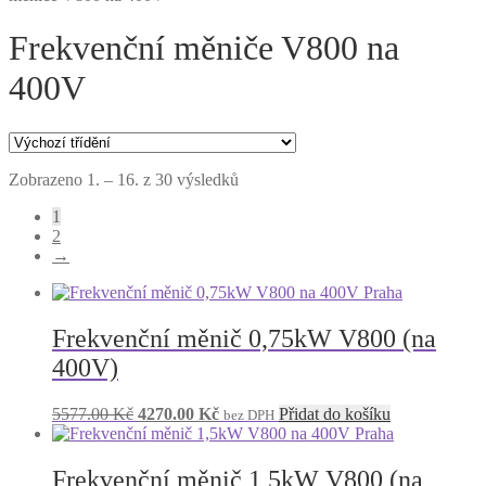
Frekvenční měniče V800 na
400V
Zobrazeno 1. – 16. z 30 výsledků
1
2
→
Frekvenční měnič 0,75kW V800 (na
400V)
Původní
Aktuální
5577.00
Kč
4270.00
Kč
Přidat do košíku
bez DPH
cena
cena
byla:
je:
5577.00 Kč.
4270.00 Kč.
Frekvenční měnič 1,5kW V800 (na