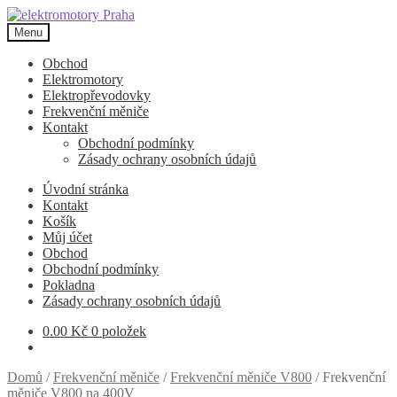
Přeskočit
Přejít
na
k
Menu
navigaci
obsahu
webu
Obchod
Elektromotory
Elektropřevodovky
Frekvenční měniče
Kontakt
Obchodní podmínky
Zásady ochrany osobních údajů
Úvodní stránka
Kontakt
Košík
Můj účet
Obchod
Obchodní podmínky
Pokladna
Zásady ochrany osobních údajů
0.00
Kč
0 položek
Domů
/
Frekvenční měniče
/
Frekvenční měniče V800
/
Frekvenční
měniče V800 na 400V