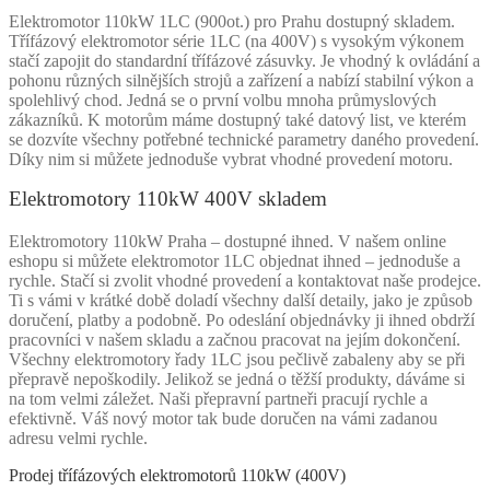
Elektromotor 110kW 1LC (900ot.) pro Prahu dostupný skladem.
Třífázový elektromotor série 1LC (na 400V) s vysokým výkonem
stačí zapojit do standardní třífázové zásuvky. Je vhodný k ovládání a
pohonu různých silnějších strojů a zařízení a nabízí stabilní výkon a
spolehlivý chod. Jedná se o první volbu mnoha průmyslových
zákazníků. K motorům máme dostupný také datový list, ve kterém
se dozvíte všechny potřebné technické parametry daného provedení.
Díky nim si můžete jednoduše vybrat vhodné provedení motoru.
Elektromotory 110kW 400V skladem
Elektromotory 110kW Praha – dostupné ihned. V našem online
eshopu si můžete elektromotor 1LC objednat ihned – jednoduše a
rychle. Stačí si zvolit vhodné provedení a kontaktovat naše prodejce.
Ti s vámi v krátké době doladí všechny další detaily, jako je způsob
doručení, platby a podobně. Po odeslání objednávky ji ihned obdrží
pracovníci v našem skladu a začnou pracovat na jejím dokončení.
Všechny elektromotory řady 1LC jsou pečlivě zabaleny aby se při
přepravě nepoškodily. Jelikož se jedná o těžší produkty, dáváme si
na tom velmi záležet. Naši přepravní partneři pracují rychle a
efektivně. Váš nový motor tak bude doručen na vámi zadanou
adresu velmi rychle.
Prodej třífázových elektromotorů 110kW (400V)