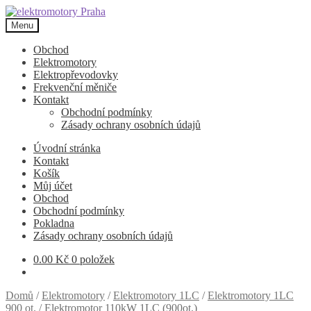
Přeskočit
Přejít
na
k
Menu
navigaci
obsahu
webu
Obchod
Elektromotory
Elektropřevodovky
Frekvenční měniče
Kontakt
Obchodní podmínky
Zásady ochrany osobních údajů
Úvodní stránka
Kontakt
Košík
Můj účet
Obchod
Obchodní podmínky
Pokladna
Zásady ochrany osobních údajů
0.00
Kč
0 položek
Domů
/
Elektromotory
/
Elektromotory 1LC
/
Elektromotory 1LC
900 ot.
/
Elektromotor 110kW 1LC (900ot.)