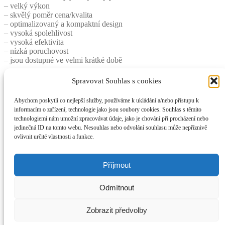
– velký výkon
– skvělý poměr cena/kvalita
– optimalizovaný a kompaktní design
– vysoká spolehlivost
– vysoká efektivita
– nízká poruchovost
– jsou dostupné ve velmi krátké době
Dátový list
Spravovat Souhlas s cookies
Abychom poskytli co nejlepší služby, používáme k ukládání a/nebo přístupu k
informacím o zařízení, technologie jako jsou soubory cookies. Souhlas s těmito
technologiemi nám umožní zpracovávat údaje, jako je chování při procházení nebo
Rozměry
jedinečná ID na tomto webu. Nesouhlas nebo odvolání souhlasu může nepříznivě
ovlivnit určité vlastnosti a funkce.
Elektromotory-Praha.cz
Příjmout
Můj účet
Odmítnout
Prohledat
Hledat:
Hledat
Košík
0
Zobrazit předvolby