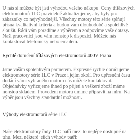
U nás si můžete být jisti výhodou vašeho nákupu. Ceny třífázových
elektromotorů 1LC pravidelně aktualizujeme, aby byly pro
zákazníky co nejvýhodnější. Všechny motory této série splňují
přísná kvalitativní kritéria a budou vám dlouhodobě a spolehlivě
sloužit. Rádi vám poradíme s výběrem a zodpovíme vaše dotazy.
Naši pracovníci jsou vám nonstop k dispozici. Můžete nás
kontaktovat telefonicky nebo emailem.
Rychlé doručení třífázových elektromotorů 400V Praha
Jsme vaším spolehlivým partnerem. Expresně rychle doručujeme
elektromotory série 1LC v Praze i jejím okolí. Pro upřesnění času
dodání vámi vybraného motoru nás můžete kontaktovat.
Objednávky vyřizujeme ihned po přijetí a veškeré zboží máme
nonstop skladem. Provedení motoru umíme připravit na míru. Na
výběr jsou všechny standardní možnosti.
Výhody elektromotorů série 1LC
Naše elektromotory řady 1LC patří mezi to nejlépe dostupné na
trhu. Mezi některé jejich výhody patří: