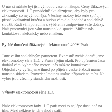
U nás si můžete být jisti výhodou vašeho nákupu. Ceny třífázových
elektromotorů 1LC pravidelně aktualizujeme, aby byly pro
zákazníky co nejvýhodnější. Všechny motory této série splňují
přísná kvalitativní kritéria a budou vám dlouhodobě a spolehlivě
sloužit. Rádi vám poradíme s výběrem a zodpovíme vaše dotazy.
Naši pracovníci jsou vám nonstop k dispozici. Můžete nás
kontaktovat telefonicky nebo emailem.
Rychlé doručení třífázových elektromotorů 400V Praha
Jsme vaším spolehlivým partnerem. Expresně rychle doručujeme
elektromotory série 1LC v Praze i jejím okolí. Pro upřesnění času
dodání vámi vybraného motoru nás můžete kontaktovat.
Objednávky vyřizujeme ihned po přijetí a veškeré zboží máme
nonstop skladem. Provedení motoru umíme připravit na míru. Na
výběr jsou všechny standardní možnosti.
Výhody elektromotorů série 1LC
Naše elektromotory řady 1LC patří mezi to nejlépe dostupné na
trhu. Mezi některé jejich výhody patří: