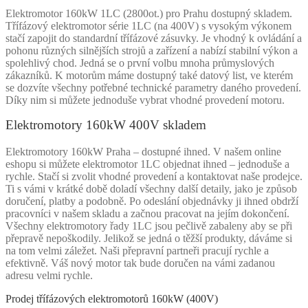
Elektromotor 160kW 1LC (2800ot.) pro Prahu dostupný skladem.
Třífázový elektromotor série 1LC (na 400V) s vysokým výkonem
stačí zapojit do standardní třífázové zásuvky. Je vhodný k ovládání a
pohonu různých silnějších strojů a zařízení a nabízí stabilní výkon a
spolehlivý chod. Jedná se o první volbu mnoha průmyslových
zákazníků. K motorům máme dostupný také datový list, ve kterém
se dozvíte všechny potřebné technické parametry daného provedení.
Díky nim si můžete jednoduše vybrat vhodné provedení motoru.
Elektromotory 160kW 400V skladem
Elektromotory 160kW Praha – dostupné ihned. V našem online
eshopu si můžete elektromotor 1LC objednat ihned – jednoduše a
rychle. Stačí si zvolit vhodné provedení a kontaktovat naše prodejce.
Ti s vámi v krátké době doladí všechny další detaily, jako je způsob
doručení, platby a podobně. Po odeslání objednávky ji ihned obdrží
pracovníci v našem skladu a začnou pracovat na jejím dokončení.
Všechny elektromotory řady 1LC jsou pečlivě zabaleny aby se při
přepravě nepoškodily. Jelikož se jedná o těžší produkty, dáváme si
na tom velmi záležet. Naši přepravní partneři pracují rychle a
efektivně. Váš nový motor tak bude doručen na vámi zadanou
adresu velmi rychle.
Prodej třífázových elektromotorů 160kW (400V)