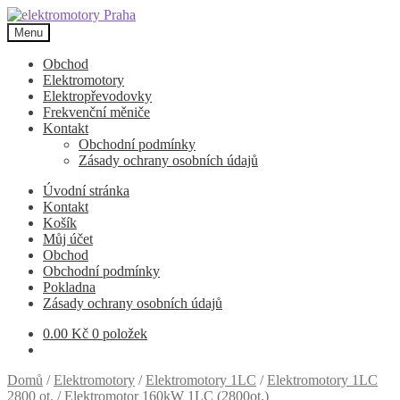
Přeskočit
Přejít
na
k
Menu
navigaci
obsahu
webu
Obchod
Elektromotory
Elektropřevodovky
Frekvenční měniče
Kontakt
Obchodní podmínky
Zásady ochrany osobních údajů
Úvodní stránka
Kontakt
Košík
Můj účet
Obchod
Obchodní podmínky
Pokladna
Zásady ochrany osobních údajů
0.00
Kč
0 položek
Domů
/
Elektromotory
/
Elektromotory 1LC
/
Elektromotory 1LC
2800 ot.
/
Elektromotor 160kW 1LC (2800ot.)