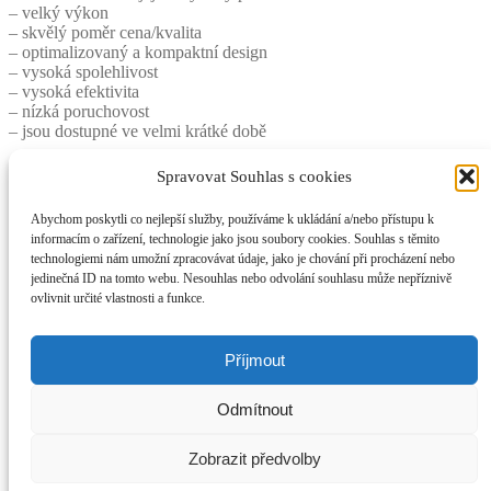
– velký výkon
– skvělý poměr cena/kvalita
– optimalizovaný a kompaktní design
– vysoká spolehlivost
– vysoká efektivita
– nízká poruchovost
– jsou dostupné ve velmi krátké době
Dátový list
Spravovat Souhlas s cookies
Abychom poskytli co nejlepší služby, používáme k ukládání a/nebo přístupu k
informacím o zařízení, technologie jako jsou soubory cookies. Souhlas s těmito
technologiemi nám umožní zpracovávat údaje, jako je chování při procházení nebo
Rozměry
jedinečná ID na tomto webu. Nesouhlas nebo odvolání souhlasu může nepříznivě
ovlivnit určité vlastnosti a funkce.
Elektromotory-Praha.cz
Příjmout
Můj účet
Odmítnout
Prohledat
Hledat:
Hledat
Košík
0
Zobrazit předvolby