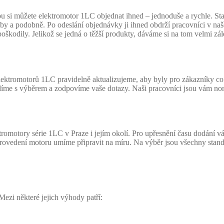
i můžete elektromotor 1LC objednat ihned – jednoduše a rychle. Stačí
latby a podobně. Po odeslání objednávky ji ihned obdrží pracovníci v 
škodily. Jelikož se jedná o těžší produkty, dáváme si na tom velmi zále
ektromotorů 1LC pravidelně aktualizujeme, aby byly pro zákazníky co n
díme s výběrem a zodpovíme vaše dotazy. Naši pracovníci jsou vám non
romotory série 1LC v Praze i jejím okolí. Pro upřesnění času dodání
Provedení motoru umíme připravit na míru. Na výběr jsou všechny stand
Mezi některé jejich výhody patří: