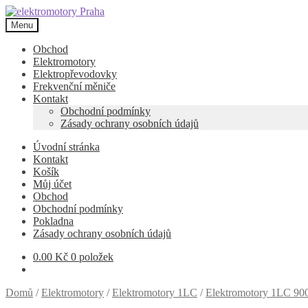
Přeskočit
Přejít
na
k
Menu
navigaci
obsahu
webu
Obchod
Elektromotory
Elektropřevodovky
Frekvenční měniče
Kontakt
Obchodní podmínky
Zásady ochrany osobních údajů
Úvodní stránka
Kontakt
Košík
Můj účet
Obchod
Obchodní podmínky
Pokladna
Zásady ochrany osobních údajů
0.00
Kč
0 položek
Domů
/
Elektromotory
/
Elektromotory 1LC
/
Elektromotory 1LC 900