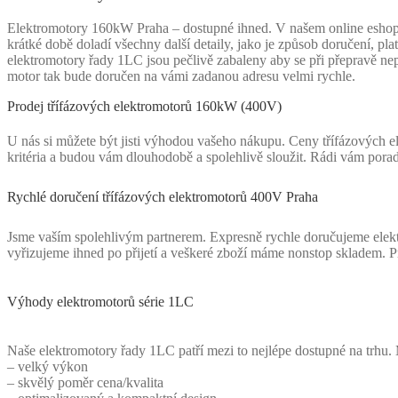
Elektromotory 160kW Praha – dostupné ihned. V našem online eshopu s
krátké době doladí všechny další detaily, jako je způsob doručení, p
elektromotory řady 1LC jsou pečlivě zabaleny aby se při přepravě nepo
motor tak bude doručen na vámi zadanou adresu velmi rychle.
Prodej třífázových elektromotorů 160kW (400V)
U nás si můžete být jisti výhodou vašeho nákupu. Ceny třífázových el
kritéria a budou vám dlouhodobě a spolehlivě sloužit. Rádi vám pora
Rychlé doručení třífázových elektromotorů 400V Praha
Jsme vaším spolehlivým partnerem. Expresně rychle doručujeme elekt
vyřizujeme ihned po přijetí a veškeré zboží máme nonstop skladem. 
Výhody elektromotorů série 1LC
Naše elektromotory řady 1LC patří mezi to nejlépe dostupné na trhu. 
– velký výkon
– skvělý poměr cena/kvalita