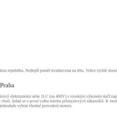
kou republiku. Nejlepší poměr kvalita/cena na trhu. Velice rychlé doru
Praha
zový elektromotor série 1LC (na 400V) s vysokým výkonem stačí zapoj
hlivý chod. Jedná se o první volbu mnoha průmyslových zákazníků. K mo
 jednoduše vybrat vhodné provedení motoru.