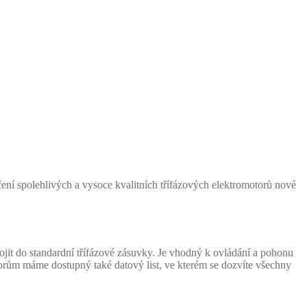
čení spolehlivých a vysoce kvalitních třífázových elektromotorů nové
it do standardní třífázové zásuvky. Je vhodný k ovládání a pohonu
torům máme dostupný také datový list, ve kterém se dozvíte všechny