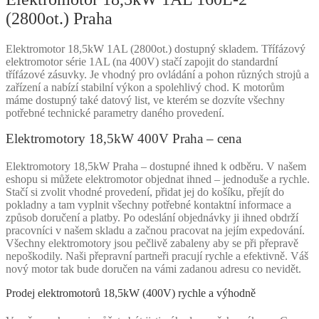
(2800ot.) Praha
Elektromotor 18,5kW 1AL (2800ot.) dostupný skladem. Třífázový
elektromotor série 1AL (na 400V) stačí zapojit do standardní
třífázové zásuvky. Je vhodný pro ovládání a pohon různých strojů a
zařízení a nabízí stabilní výkon a spolehlivý chod. K motorům
máme dostupný také datový list, ve kterém se dozvíte všechny
potřebné technické parametry daného provedení.
Elektromotory 18,5kW 400V Praha – cena
Elektromotory 18,5kW Praha – dostupné ihned k odběru. V našem
eshopu si můžete elektromotor objednat ihned – jednoduše a rychle.
Stačí si zvolit vhodné provedení, přidat jej do košíku, přejít do
pokladny a tam vyplnit všechny potřebné kontaktní informace a
způsob doručení a platby. Po odeslání objednávky ji ihned obdrží
pracovníci v našem skladu a začnou pracovat na jejím expedování.
Všechny elektromotory jsou pečlivě zabaleny aby se při přepravě
nepoškodily. Naši přepravní partneři pracují rychle a efektivně. Váš
nový motor tak bude doručen na vámi zadanou adresu co nevidět.
Prodej elektromotorů 18,5kW (400V) rychle a výhodně