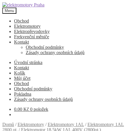
Přeskočit
Přejít
na
k
Menu
navigaci
obsahu
webu
Obchod
Elektromotory
Elektropřevodovky
Frekvenční měniče
Kontakt
Obchodní podmínky
Zásady ochrany osobních údajů
Úvodní stránka
Kontakt
Košík
Můj účet
Obchod
Obchodní podmínky
Pokladna
Zásady ochrany osobních údajů
0.00
Kč
0 položek
Domů
/
Elektromotory
/
Elektromotory 1AL
/
Elektromotory 1AL
2800 ot.
/
Elektromotor 18,5kW 1AL 400V (2800ot.)