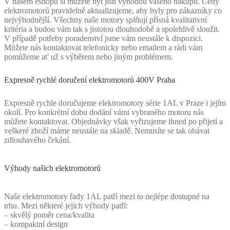
V našem eshopu si můžete být jisti výhodou vašeho nákupu. Ceny
elektromotorů pravidelně aktualizujeme, aby byly pro zákazníky co
nejvýhodnější. Všechny naše motory splňují přísná kvalitativní
kritéria a budou vám tak s jistotou dlouhodobě a spolehlivě sloužit.
V případě potřeby poradenství jsme vám neustále k dispozici.
Můžete nás kontaktovat telefonicky nebo emailem a rádi vám
pomůžeme ať už s výběrem nebo jiným problémem.
Expresně rychlé doručení elektromotorů 400V Praha
Expresně rychle doručujeme elektromotory série 1AL v Praze i jejím
okolí. Pro konkrétní dobu dodání vámi vybraného motoru nás
můžete kontaktovat. Objednávky však vyřizujeme ihned po přijetí a
veškeré zboží máme neustále na skladě. Nemusíte se tak obávat
zdlouhavého čekání.
Výhody našich elektromotorů
Naše elektromotory řady 1AL patří mezi to nejlépe dostupné na
trhu. Mezi některé jejich výhody patří:
– skvělý poměr cena/kvalita
– kompaktní design