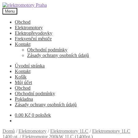
Přeskočit
Přejít
na
k
Menu
navigaci
obsahu
webu
Obchod
Elektromotory
Elektropřevodovky
Frekvenční měniče
Kontakt
Obchodní podmínky
Zásady ochrany osobních údajů
Úvodní stránka
Kontakt
Košík
Můj účet
Obchod
Obchodní podmínky
Pokladna
Zásady ochrany osobních údajů
0.00
Kč
0 položek
Domů
/
Elektromotory
/
Elektromotory 1LC
/
Elektromotory 1LC
1400 ot.
/
Elektromotor 200kW 1LC (1400ot.)