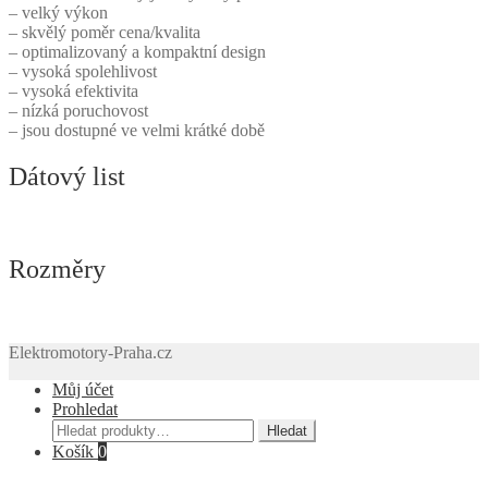
– velký výkon
– skvělý poměr cena/kvalita
– optimalizovaný a kompaktní design
– vysoká spolehlivost
– vysoká efektivita
– nízká poruchovost
– jsou dostupné ve velmi krátké době
Dátový list
Rozměry
Elektromotory-Praha.cz
Můj účet
Prohledat
Hledat:
Hledat
Košík
0