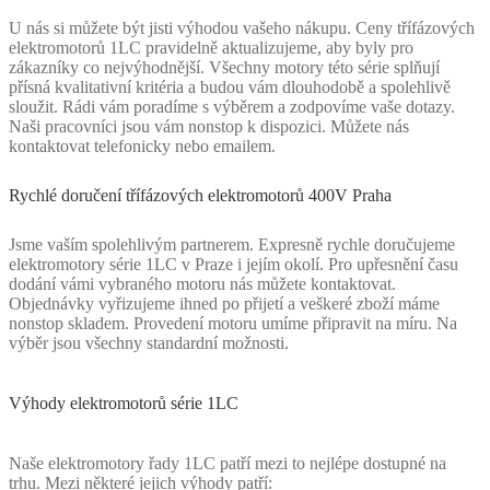
U nás si můžete být jisti výhodou vašeho nákupu. Ceny třífázových
elektromotorů 1LC pravidelně aktualizujeme, aby byly pro
zákazníky co nejvýhodnější. Všechny motory této série splňují
přísná kvalitativní kritéria a budou vám dlouhodobě a spolehlivě
sloužit. Rádi vám poradíme s výběrem a zodpovíme vaše dotazy.
Naši pracovníci jsou vám nonstop k dispozici. Můžete nás
kontaktovat telefonicky nebo emailem.
Rychlé doručení třífázových elektromotorů 400V Praha
Jsme vaším spolehlivým partnerem. Expresně rychle doručujeme
elektromotory série 1LC v Praze i jejím okolí. Pro upřesnění času
dodání vámi vybraného motoru nás můžete kontaktovat.
Objednávky vyřizujeme ihned po přijetí a veškeré zboží máme
nonstop skladem. Provedení motoru umíme připravit na míru. Na
výběr jsou všechny standardní možnosti.
Výhody elektromotorů série 1LC
Naše elektromotory řady 1LC patří mezi to nejlépe dostupné na
trhu. Mezi některé jejich výhody patří: