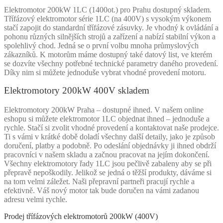
Elektromotor 200kW 1LC (1400ot.) pro Prahu dostupný skladem.
Třífázový elektromotor série 1LC (na 400V) s vysokým výkonem
stačí zapojit do standardní třífázové zásuvky. Je vhodný k ovládání a
pohonu různých silnějších strojů a zařízení a nabízí stabilní výkon a
spolehlivý chod. Jedná se o první volbu mnoha průmyslových
zákazníků. K motorům máme dostupný také datový list, ve kterém
se dozvíte všechny potřebné technické parametry daného provedení.
Díky nim si můžete jednoduše vybrat vhodné provedení motoru.
Elektromotory 200kW 400V skladem
Elektromotory 200kW Praha – dostupné ihned. V našem online
eshopu si můžete elektromotor 1LC objednat ihned – jednoduše a
rychle. Stačí si zvolit vhodné provedení a kontaktovat naše prodejce.
Ti s vámi v krátké době doladí všechny další detaily, jako je způsob
doručení, platby a podobně. Po odeslání objednávky ji ihned obdrží
pracovníci v našem skladu a začnou pracovat na jejím dokončení.
Všechny elektromotory řady 1LC jsou pečlivě zabaleny aby se při
přepravě nepoškodily. Jelikož se jedná o těžší produkty, dáváme si
na tom velmi záležet. Naši přepravní partneři pracují rychle a
efektivně. Váš nový motor tak bude doručen na vámi zadanou
adresu velmi rychle.
Prodej třífázových elektromotorů 200kW (400V)