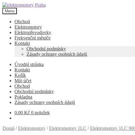
Přeskočit
Přejít
na
k
Menu
navigaci
obsahu
webu
Obchod
Elektromotory
Elektropřevodovky
Frekvenční měniče
Kontakt
Obchodní podmínky
Zásady ochrany osobních údajů
Úvodní stránka
Kontakt
Košík
Můj účet
Obchod
Obchodní podmínky
Pokladna
Zásady ochrany osobních údajů
0.00
Kč
0 položek
Domů
/
Elektromotory
/
Elektromotory 1LC
/
Elektromotory 1LC 900