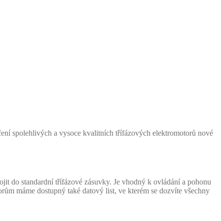
čení spolehlivých a vysoce kvalitních třífázových elektromotorů nové
it do standardní třífázové zásuvky. Je vhodný k ovládání a pohonu
torům máme dostupný také datový list, ve kterém se dozvíte všechny