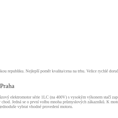
kou republiku. Nejlepší poměr kvalita/cena na trhu. Velice rychlé doru
Praha
zový elektromotor série 1LC (na 400V) s vysokým výkonem stačí zapoj
hlivý chod. Jedná se o první volbu mnoha průmyslových zákazníků. K mo
 jednoduše vybrat vhodné provedení motoru.