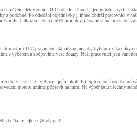
i můžete elektromotor 1LC objednat ihned – jednoduše a rychle. Stačí
latby a podobně. Po odeslání objednávky ji ihned obdrží pracovníci v 
škodily. Jelikož se jedná o těžší produkty, dáváme si na tom velmi zále
ektromotorů 1LC pravidelně aktualizujeme, aby byly pro zákazníky co n
díme s výběrem a zodpovíme vaše dotazy. Naši pracovníci jsou vám non
romotory série 1LC v Praze i jejím okolí. Pro upřesnění času dodání
Provedení motoru umíme připravit na míru. Na výběr jsou všechny stand
Mezi některé jejich výhody patří: