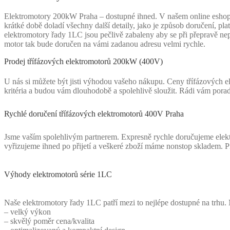
Elektromotory 200kW Praha – dostupné ihned. V našem online eshopu s
krátké době doladí všechny další detaily, jako je způsob doručení, p
elektromotory řady 1LC jsou pečlivě zabaleny aby se při přepravě nepo
motor tak bude doručen na vámi zadanou adresu velmi rychle.
Prodej třífázových elektromotorů 200kW (400V)
U nás si můžete být jisti výhodou vašeho nákupu. Ceny třífázových el
kritéria a budou vám dlouhodobě a spolehlivě sloužit. Rádi vám pora
Rychlé doručení třífázových elektromotorů 400V Praha
Jsme vaším spolehlivým partnerem. Expresně rychle doručujeme elekt
vyřizujeme ihned po přijetí a veškeré zboží máme nonstop skladem. 
Výhody elektromotorů série 1LC
Naše elektromotory řady 1LC patří mezi to nejlépe dostupné na trhu. 
– velký výkon
– skvělý poměr cena/kvalita