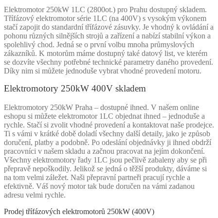
Elektromotor 250kW 1LC (2800ot.) pro Prahu dostupný skladem.
Třífázový elektromotor série 1LC (na 400V) s vysokým výkonem
stačí zapojit do standardní třífázové zásuvky. Je vhodný k ovládání a
pohonu různých silnějších strojů a zařízení a nabízí stabilní výkon a
spolehlivý chod. Jedná se o první volbu mnoha průmyslových
zákazníků. K motorům máme dostupný také datový list, ve kterém
se dozvíte všechny potřebné technické parametry daného provedení.
Díky nim si můžete jednoduše vybrat vhodné provedení motoru.
Elektromotory 250kW 400V skladem
Elektromotory 250kW Praha – dostupné ihned. V našem online
eshopu si můžete elektromotor 1LC objednat ihned – jednoduše a
rychle. Stačí si zvolit vhodné provedení a kontaktovat naše prodejce.
Ti s vámi v krátké době doladí všechny další detaily, jako je způsob
doručení, platby a podobně. Po odeslání objednávky ji ihned obdrží
pracovníci v našem skladu a začnou pracovat na jejím dokončení.
Všechny elektromotory řady 1LC jsou pečlivě zabaleny aby se při
přepravě nepoškodily. Jelikož se jedná o těžší produkty, dáváme si
na tom velmi záležet. Naši přepravní partneři pracují rychle a
efektivně. Váš nový motor tak bude doručen na vámi zadanou
adresu velmi rychle.
Prodej třífázových elektromotorů 250kW (400V)