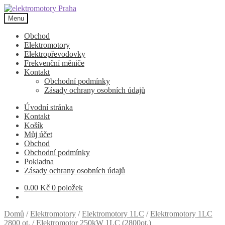
Přeskočit
Přejít
na
k
Menu
navigaci
obsahu
webu
Obchod
Elektromotory
Elektropřevodovky
Frekvenční měniče
Kontakt
Obchodní podmínky
Zásady ochrany osobních údajů
Úvodní stránka
Kontakt
Košík
Můj účet
Obchod
Obchodní podmínky
Pokladna
Zásady ochrany osobních údajů
0.00
Kč
0 položek
Domů
/
Elektromotory
/
Elektromotory 1LC
/
Elektromotory 1LC
2800 ot.
/
Elektromotor 250kW 1LC (2800ot.)