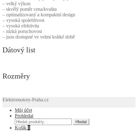
– velký výkon
– skvělý poměr cena/kvalita
– optimalizovaný a kompaktní design
– vysoká spolehlivost
– vysoká efektivita
– nízká poruchovost
– jsou dostupné ve velmi krátké době
Dátový list
Rozměry
Elektromotory-Praha.cz
Můj účet
Prohledat
Hledat:
Hledat
Košík
0