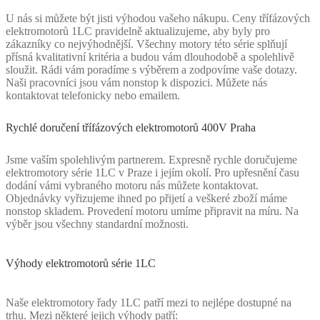
U nás si můžete být jisti výhodou vašeho nákupu. Ceny třífázových
elektromotorů 1LC pravidelně aktualizujeme, aby byly pro
zákazníky co nejvýhodnější. Všechny motory této série splňují
přísná kvalitativní kritéria a budou vám dlouhodobě a spolehlivě
sloužit. Rádi vám poradíme s výběrem a zodpovíme vaše dotazy.
Naši pracovníci jsou vám nonstop k dispozici. Můžete nás
kontaktovat telefonicky nebo emailem.
Rychlé doručení třífázových elektromotorů 400V Praha
Jsme vaším spolehlivým partnerem. Expresně rychle doručujeme
elektromotory série 1LC v Praze i jejím okolí. Pro upřesnění času
dodání vámi vybraného motoru nás můžete kontaktovat.
Objednávky vyřizujeme ihned po přijetí a veškeré zboží máme
nonstop skladem. Provedení motoru umíme připravit na míru. Na
výběr jsou všechny standardní možnosti.
Výhody elektromotorů série 1LC
Naše elektromotory řady 1LC patří mezi to nejlépe dostupné na
trhu. Mezi některé jejich výhody patří: