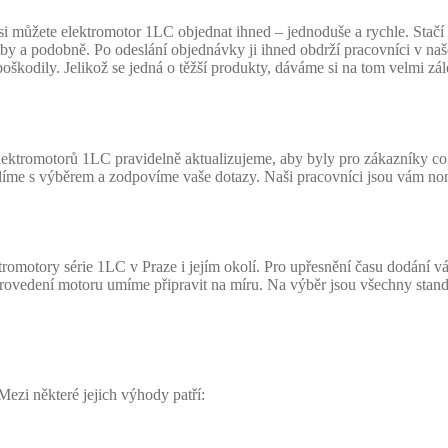
můžete elektromotor 1LC objednat ihned – jednoduše a rychle. Stačí si
latby a podobně. Po odeslání objednávky ji ihned obdrží pracovníci v 
škodily. Jelikož se jedná o těžší produkty, dáváme si na tom velmi zále
ektromotorů 1LC pravidelně aktualizujeme, aby byly pro zákazníky co n
díme s výběrem a zodpovíme vaše dotazy. Naši pracovníci jsou vám non
romotory série 1LC v Praze i jejím okolí. Pro upřesnění času dodání
Provedení motoru umíme připravit na míru. Na výběr jsou všechny stand
Mezi některé jejich výhody patří: