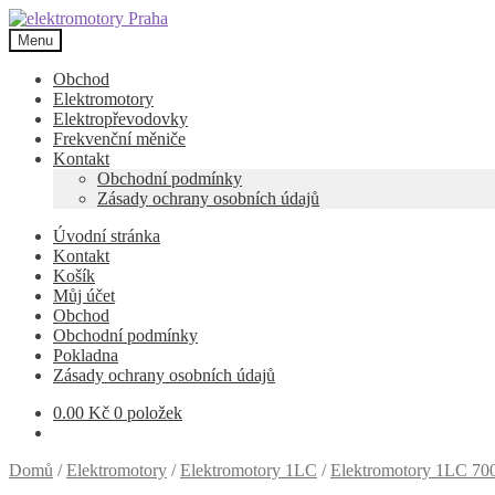
Přeskočit
Přejít
na
k
Menu
navigaci
obsahu
webu
Obchod
Elektromotory
Elektropřevodovky
Frekvenční měniče
Kontakt
Obchodní podmínky
Zásady ochrany osobních údajů
Úvodní stránka
Kontakt
Košík
Můj účet
Obchod
Obchodní podmínky
Pokladna
Zásady ochrany osobních údajů
0.00
Kč
0 položek
Domů
/
Elektromotory
/
Elektromotory 1LC
/
Elektromotory 1LC 700