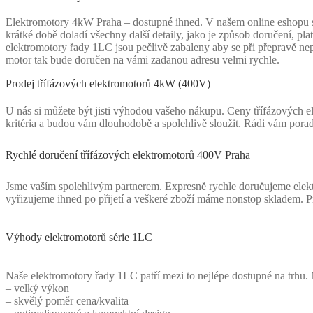
Elektromotory 4kW Praha – dostupné ihned. V našem online eshopu si 
krátké době doladí všechny další detaily, jako je způsob doručení, p
elektromotory řady 1LC jsou pečlivě zabaleny aby se při přepravě nepo
motor tak bude doručen na vámi zadanou adresu velmi rychle.
Prodej třífázových elektromotorů 4kW (400V)
U nás si můžete být jisti výhodou vašeho nákupu. Ceny třífázových el
kritéria a budou vám dlouhodobě a spolehlivě sloužit. Rádi vám pora
Rychlé doručení třífázových elektromotorů 400V Praha
Jsme vaším spolehlivým partnerem. Expresně rychle doručujeme elekt
vyřizujeme ihned po přijetí a veškeré zboží máme nonstop skladem. 
Výhody elektromotorů série 1LC
Naše elektromotory řady 1LC patří mezi to nejlépe dostupné na trhu. 
– velký výkon
– skvělý poměr cena/kvalita