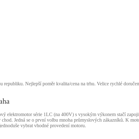
u republiku. Nejlepší poměr kvalita/cena na trhu. Velice rychlé doruče
aha
ý elektromotor série 1LC (na 400V) s vysokým výkonem stačí zapojit 
hlivý chod. Jedná se o první volbu mnoha průmyslových zákazníků. K mo
 jednoduše vybrat vhodné provedení motoru.