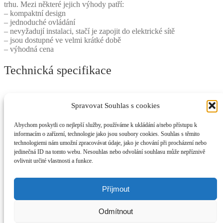
trhu. Mezi některé jejich výhody patří:
– kompaktní design
– jednoduché ovládání
– nevyžadují instalaci, stačí je zapojit do elektrické sítě
– jsou dostupné ve velmi krátké době
– výhodná cena
Technická specifikace
Spravovat Souhlas s cookies
Rozměry
Abychom poskytli co nejlepší služby, používáme k ukládání a/nebo přístupu k
informacím o zařízení, technologie jako jsou soubory cookies. Souhlas s těmito
technologiemi nám umožní zpracovávat údaje, jako je chování při procházení nebo
Elektromotory-Praha.cz
jedinečná ID na tomto webu. Nesouhlas nebo odvolání souhlasu může nepříznivě
ovlivnit určité vlastnosti a funkce.
Můj účet
Prohledat
Hledat:
Hledat
Příjmout
Košík
0
Odmítnout
P
Prohlížíte:
Frekvenční měnič 0,4kW A550 (na 230V)
3403.00
Kč