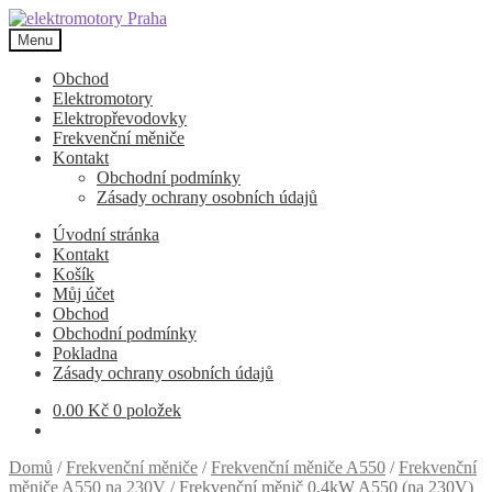
Přeskočit
Přejít
na
k
Menu
navigaci
obsahu
webu
Obchod
Elektromotory
Elektropřevodovky
Frekvenční měniče
Kontakt
Obchodní podmínky
Zásady ochrany osobních údajů
Úvodní stránka
Kontakt
Košík
Můj účet
Obchod
Obchodní podmínky
Pokladna
Zásady ochrany osobních údajů
0.00
Kč
0 položek
Domů
/
Frekvenční měniče
/
Frekvenční měniče A550
/
Frekvenční
měniče A550 na 230V
/
Frekvenční měnič 0,4kW A550 (na 230V)