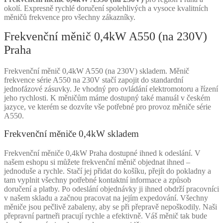
okolí. Expresně rychlé doručení spolehlivých a vysoce kvalitních
měničů frekvence pro všechny zákazníky.
Frekvenční měnič 0,4kW A550 (na 230V)
Praha
Frekvenční měnič 0,4kW A550 (na 230V) skladem. Měnič
frekvence série A550 na 230V stačí zapojit do standardní
jednofázové zásuvky. Je vhodný pro ovládání elektromotoru a řízení
jeho rychlosti. K měničům máme dostupný také manuál v českém
jazyce, ve kterém se dozvíte vše potřebné pro provoz měniče série
A550.
Frekvenční měniče 0,4kW skladem
Frekvenční měniče 0,4kW Praha dostupné ihned k odeslání. V
našem eshopu si můžete frekvenční měnič objednat ihned –
jednoduše a rychle. Stačí jej přidat do košíku, přejít do pokladny a
tam vyplnit všechny potřebné kontaktní informace a způsob
doručení a platby. Po odeslání objednávky ji ihned obdrží pracovníci
v našem skladu a začnou pracovat na jejím expedování. Všechny
měniče jsou pečlivě zabaleny, aby se při přepravě nepoškodily. Naši
přepravní partneři pracují rychle a efektivně. Váš měnič tak bude