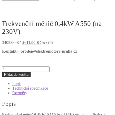
Frekvenční měnič 0,4kW A550 (na
230V)
Původní
Aktuální
3403.00
Kč
2611.00
Kč
bez DPH
cena
cena
Kontakt – prodej@elektromotory-praha.cz
byla:
je:
3403.00 Kč.
2611.00 Kč.
Frekvenční
měnič
Přidat do košíku
0,4kW
A550
Popis
(na
Technická specifikace
230V)
Rozměry
množství
Popis
Frekvenční měnič 0,4kW A550 (na 230V)
pro region Praha a