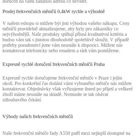
doručen na vámi zadanou adresu co nevidět.
Prodej frekvenčních měničů 0,4kW rychle a výhodně
V našem eshopu si můžete být jisti výhodou vašeho nákupu. Ceny
měničů pravidelně aktualizujeme, aby byly pro zákazníky co
nejvýhodnější. Naše produkty splňují přísná kvalitativní kritéria a
budou vám tak s jistotou dlouhodobě spolehlivě sloužit. V případě
potřeby poradenství jsme vám neustále k dispozici. Můžete nás
kontaktovat telefonicky nebo emailem a rádi vám pomůžeme.
Expresně rychlé doručení frekvenčních měničů Praha
Expresně rychle doručujeme frekvenční měniče v Praze i jejím
okolí. Pro konkrétní čas dodání vámi vybraného měniče nás můžete
kontaktovat. Objednávky však vyřizujeme ihned po přijetí a veškeré
zboží máme neustále na skladě. Nemusíte se tak obávat
zdlouhavého čekání.
Výhody našich frekvenčních měničů
Naše frekvenční měniče řady A550 patří mezi nejlepší dostupné na