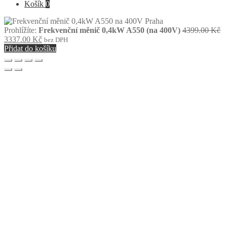
Košík
0
P
Prohlížíte:
Frekvenční měnič 0,4kW A550 (na 400V)
4399.00
Kč
Aktuální
c
3337.00
Kč
bez DPH
cena
by
Přidat do košíku
je:
4
3337.00 Kč.