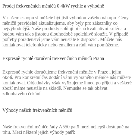
Prodej frekvenčních měničů 0,4kW rychle a výhodně
V našem eshopu si můžete být jisti výhodou vašeho nákupu. Ceny
měničů pravidelně aktualizujeme, aby byly pro zákazníky co
nejvýhodnější. Naše produkty splňují přísná kvalitativní kritéria a
budou vám tak s jistotou dlouhodobě spolehlivě sloužit. V případě
potřeby poradenství jsme vám neustále k dispozici. Můžete nás
kontaktovat telefonicky nebo emailem a rádi vám pomůžeme.
Expresně rychlé doručení frekvenčních měničů Praha
Expresně rychle doručujeme frekvenční měniče v Praze i jejím
okolí. Pro konkrétní čas dodání vámi vybraného měniče nás můžete
kontaktovat. Objednávky však vyřizujeme ihned po přijetí a veškeré
zboží máme neustále na skladě. Nemusíte se tak obávat
zdlouhavého čekání.
Výhody našich frekvenčních měničů
Naše frekvenční měniče řady A550 patří mezi nejlepší dostupné na
trhu. Mezi některé jejich výhody patří: