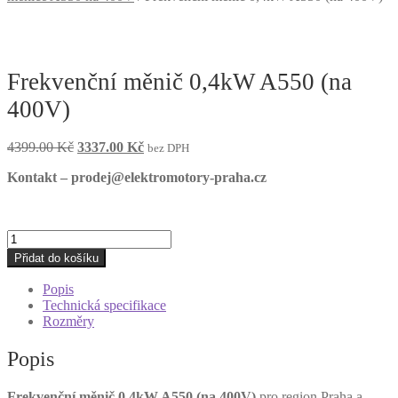
Frekvenční měnič 0,4kW A550 (na
400V)
Původní
Aktuální
4399.00
Kč
3337.00
Kč
bez DPH
cena
cena
Kontakt – prodej@elektromotory-praha.cz
byla:
je:
4399.00 Kč.
3337.00 Kč.
Frekvenční
měnič
Přidat do košíku
0,4kW
A550
Popis
(na
Technická specifikace
400V)
Rozměry
množství
Popis
Frekvenční měnič 0,4kW A550 (na 400V)
pro region Praha a