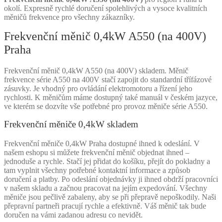
okolí. Expresně rychlé doručení spolehlivých a vysoce kvalitních
měničů frekvence pro všechny zákazníky.
Frekvenční měnič 0,4kW A550 (na 400V)
Praha
Frekvenční měnič 0,4kW A550 (na 400V) skladem. Měnič
frekvence série A550 na 400V stačí zapojit do standardní třífázové
zásuvky. Je vhodný pro ovládání elektromotoru a řízení jeho
rychlosti. K měničům máme dostupný také manuál v českém jazyce,
ve kterém se dozvíte vše potřebné pro provoz měniče série A550.
Frekvenční měniče 0,4kW skladem
Frekvenční měniče 0,4kW Praha dostupné ihned k odeslání. V
našem eshopu si můžete frekvenční měnič objednat ihned –
jednoduše a rychle. Stačí jej přidat do košíku, přejít do pokladny a
tam vyplnit všechny potřebné kontaktní informace a způsob
doručení a platby. Po odeslání objednávky ji ihned obdrží pracovníci
v našem skladu a začnou pracovat na jejím expedování. Všechny
měniče jsou pečlivě zabaleny, aby se při přepravě nepoškodily. Naši
přepravní partneři pracují rychle a efektivně. Váš měnič tak bude
doručen na vámi zadanou adresu co nevidět.