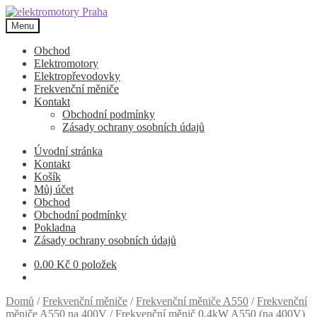
Přeskočit
Přejít
na
k
Menu
navigaci
obsahu
webu
Obchod
Elektromotory
Elektropřevodovky
Frekvenční měniče
Kontakt
Obchodní podmínky
Zásady ochrany osobních údajů
Úvodní stránka
Kontakt
Košík
Můj účet
Obchod
Obchodní podmínky
Pokladna
Zásady ochrany osobních údajů
0.00
Kč
0 položek
Domů
/
Frekvenční měniče
/
Frekvenční měniče A550
/
Frekvenční
měniče A550 na 400V
/
Frekvenční měnič 0,4kW A550 (na 400V)