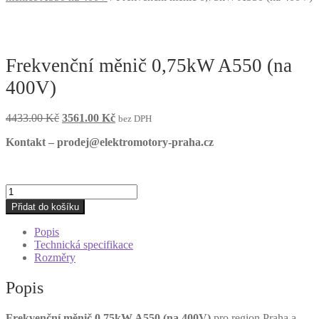
Frekvenční měnič 0,75kW A550 (na
400V)
Původní
Aktuální
4433.00
Kč
3561.00
Kč
bez DPH
cena
cena
Kontakt – prodej@elektromotory-praha.cz
byla:
je:
4433.00 Kč.
3561.00 Kč.
Frekvenční
měnič
Přidat do košíku
0,75kW
A550
Popis
(na
Technická specifikace
400V)
Rozměry
množství
Popis
Frekvenční měnič 0,75kW A550 (na 400V)
pro region Praha a