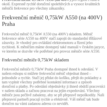
okolí. Expresně rychlé doručení spolehlivých a vysoce kvalitních
měničů frekvence pro všechny zákazníky.
Frekvenční měnič 0,75kW A550 (na 400V)
Praha
Frekvenční měnič 0,75kW A550 (na 400V) skladem. Měnič
frekvence série A550 na 400V stačí zapojit do standardní třífázové
zásuvky. Je vhodný pro ovládání elektromotoru a řízení jeho
rychlosti. K měničům máme dostupný také manuál v českém jazyce,
ve kterém se dozvíte vše potřebné pro provoz měniče série A550.
Frekvenční měniče 0,75kW skladem
Frekvenční měniče 0,75kW Praha dostupné ihned k odeslání. V
našem eshopu si můžete frekvenční měnič objednat ihned –
jednoduše a rychle. Stačí jej přidat do košíku, přejít do pokladny a
tam vyplnit všechny potřebné kontaktní informace a způsob
doručení a platby. Po odeslání objednávky ji ihned obdrží pracovníci
v našem skladu a začnou pracovat na jejím expedování. Všechny
měniče jsou pečlivě zabaleny, aby se při přepravě nepoškodily. Naši
přepravní partneři pracují rychle a efektivně. Váš měnič tak bude
doručen na vámi zadanou adresu co nevidět.