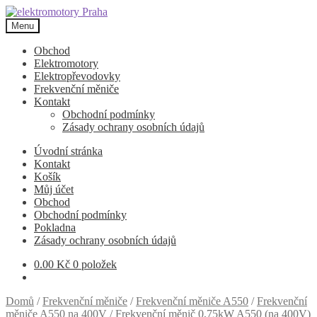
Přeskočit
Přejít
na
k
Menu
navigaci
obsahu
webu
Obchod
Elektromotory
Elektropřevodovky
Frekvenční měniče
Kontakt
Obchodní podmínky
Zásady ochrany osobních údajů
Úvodní stránka
Kontakt
Košík
Můj účet
Obchod
Obchodní podmínky
Pokladna
Zásady ochrany osobních údajů
0.00
Kč
0 položek
Domů
/
Frekvenční měniče
/
Frekvenční měniče A550
/
Frekvenční
měniče A550 na 400V
/
Frekvenční měnič 0,75kW A550 (na 400V)