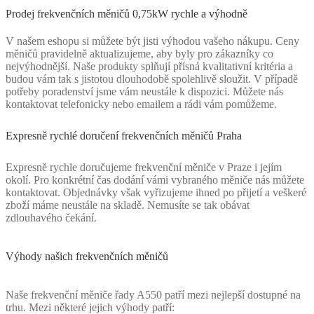
Prodej frekvenčních měničů 0,75kW rychle a výhodně
V našem eshopu si můžete být jisti výhodou vašeho nákupu. Ceny
měničů pravidelně aktualizujeme, aby byly pro zákazníky co
nejvýhodnější. Naše produkty splňují přísná kvalitativní kritéria a
budou vám tak s jistotou dlouhodobě spolehlivě sloužit. V případě
potřeby poradenství jsme vám neustále k dispozici. Můžete nás
kontaktovat telefonicky nebo emailem a rádi vám pomůžeme.
Expresně rychlé doručení frekvenčních měničů Praha
Expresně rychle doručujeme frekvenční měniče v Praze i jejím
okolí. Pro konkrétní čas dodání vámi vybraného měniče nás můžete
kontaktovat. Objednávky však vyřizujeme ihned po přijetí a veškeré
zboží máme neustále na skladě. Nemusíte se tak obávat
zdlouhavého čekání.
Výhody našich frekvenčních měničů
Naše frekvenční měniče řady A550 patří mezi nejlepší dostupné na
trhu. Mezi některé jejich výhody patří: