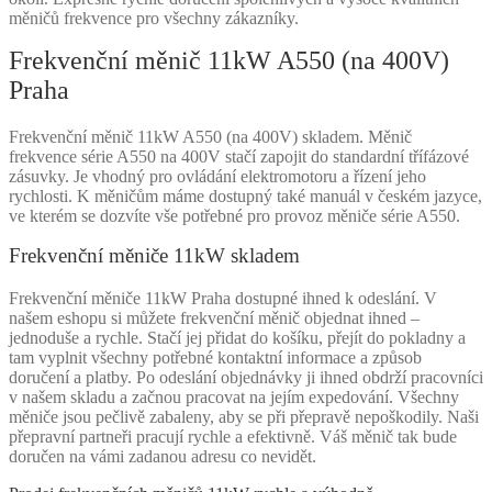
měničů frekvence pro všechny zákazníky.
Frekvenční měnič 11kW A550 (na 400V)
Praha
Frekvenční měnič 11kW A550 (na 400V) skladem. Měnič
frekvence série A550 na 400V stačí zapojit do standardní třífázové
zásuvky. Je vhodný pro ovládání elektromotoru a řízení jeho
rychlosti. K měničům máme dostupný také manuál v českém jazyce,
ve kterém se dozvíte vše potřebné pro provoz měniče série A550.
Frekvenční měniče 11kW skladem
Frekvenční měniče 11kW Praha dostupné ihned k odeslání. V
našem eshopu si můžete frekvenční měnič objednat ihned –
jednoduše a rychle. Stačí jej přidat do košíku, přejít do pokladny a
tam vyplnit všechny potřebné kontaktní informace a způsob
doručení a platby. Po odeslání objednávky ji ihned obdrží pracovníci
v našem skladu a začnou pracovat na jejím expedování. Všechny
měniče jsou pečlivě zabaleny, aby se při přepravě nepoškodily. Naši
přepravní partneři pracují rychle a efektivně. Váš měnič tak bude
doručen na vámi zadanou adresu co nevidět.