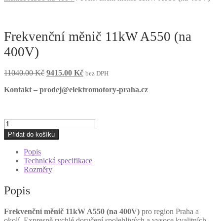
Frekvenční měnič 11kW A550 (na
400V)
Původní
Aktuální
11040.00
Kč
9415.00
Kč
bez DPH
cena
cena
Kontakt – prodej@elektromotory-praha.cz
byla:
je:
11040.00 Kč.
9415.00 Kč.
Frekvenční
měnič
Přidat do košíku
11kW
A550
Popis
(na
Technická specifikace
400V)
Rozměry
množství
Popis
Frekvenční měnič 11kW A550 (na 400V)
pro region Praha a
okolí. Expresně rychlé doručení spolehlivých a vysoce kvalitních