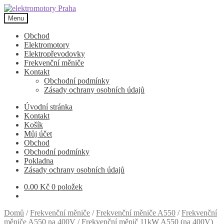
Přeskočit
Přejít
na
k
Menu
navigaci
obsahu
webu
Obchod
Elektromotory
Elektropřevodovky
Frekvenční měniče
Kontakt
Obchodní podmínky
Zásady ochrany osobních údajů
Úvodní stránka
Kontakt
Košík
Můj účet
Obchod
Obchodní podmínky
Pokladna
Zásady ochrany osobních údajů
0.00
Kč
0 položek
Domů
/
Frekvenční měniče
/
Frekvenční měniče A550
/
Frekvenční
měniče A550 na 400V
/
Frekvenční měnič 11kW A550 (na 400V)