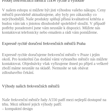
Prodej frekvenčních měničů 11kW rychle a výhodně
V našem eshopu si můžete být jisti výhodou vašeho nákupu. Ceny
měničů pravidelně aktualizujeme, aby byly pro zákazníky co
nejvýhodnější. Naše produkty splňují přísná kvalitativní kritéria a
budou vám tak s jistotou dlouhodobě spolehlivě sloužit. V případě
potřeby poradenství jsme vám neustále k dispozici. Můžete nás
kontaktovat telefonicky nebo emailem a rádi vám pomůžeme.
Expresně rychlé doručení frekvenčních měničů Praha
Expresně rychle doručujeme frekvenční měniče v Praze i jejím
okolí. Pro konkrétní čas dodání vámi vybraného měniče nás můžete
kontaktovat. Objednávky však vyřizujeme ihned po přijetí a veškeré
zboží máme neustále na skladě. Nemusíte se tak obávat
zdlouhavého čekání.
Výhody našich frekvenčních měničů
Naše frekvenční měniče řady A550 patří mezi nejlepší dostupné na
trhu. Mezi některé jejich výhody patří:
– kompaktní design