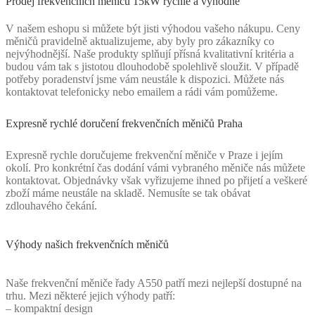
Prodej frekvenčních měničů 15kW rychle a výhodně
V našem eshopu si můžete být jisti výhodou vašeho nákupu. Ceny
měničů pravidelně aktualizujeme, aby byly pro zákazníky co
nejvýhodnější. Naše produkty splňují přísná kvalitativní kritéria a
budou vám tak s jistotou dlouhodobě spolehlivě sloužit. V případě
potřeby poradenství jsme vám neustále k dispozici. Můžete nás
kontaktovat telefonicky nebo emailem a rádi vám pomůžeme.
Expresně rychlé doručení frekvenčních měničů Praha
Expresně rychle doručujeme frekvenční měniče v Praze i jejím
okolí. Pro konkrétní čas dodání vámi vybraného měniče nás můžete
kontaktovat. Objednávky však vyřizujeme ihned po přijetí a veškeré
zboží máme neustále na skladě. Nemusíte se tak obávat
zdlouhavého čekání.
Výhody našich frekvenčních měničů
Naše frekvenční měniče řady A550 patří mezi nejlepší dostupné na
trhu. Mezi některé jejich výhody patří:
– kompaktní design