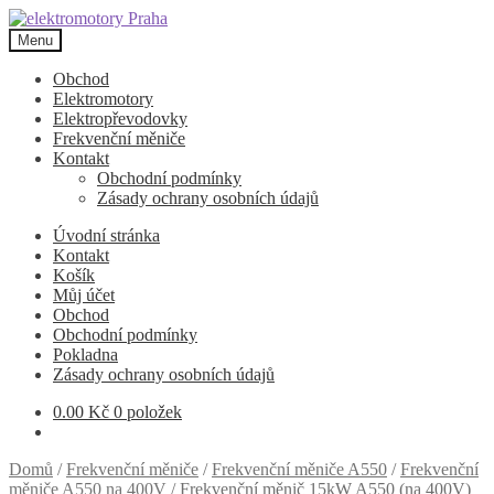
Přeskočit
Přejít
na
k
Menu
navigaci
obsahu
webu
Obchod
Elektromotory
Elektropřevodovky
Frekvenční měniče
Kontakt
Obchodní podmínky
Zásady ochrany osobních údajů
Úvodní stránka
Kontakt
Košík
Můj účet
Obchod
Obchodní podmínky
Pokladna
Zásady ochrany osobních údajů
0.00
Kč
0 položek
Domů
/
Frekvenční měniče
/
Frekvenční měniče A550
/
Frekvenční
měniče A550 na 400V
/
Frekvenční měnič 15kW A550 (na 400V)