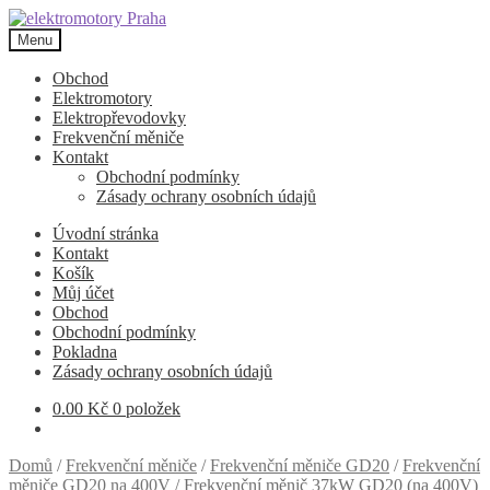
Přeskočit
Přejít
na
k
Menu
navigaci
obsahu
webu
Obchod
Elektromotory
Elektropřevodovky
Frekvenční měniče
Kontakt
Obchodní podmínky
Zásady ochrany osobních údajů
Úvodní stránka
Kontakt
Košík
Můj účet
Obchod
Obchodní podmínky
Pokladna
Zásady ochrany osobních údajů
0.00
Kč
0 položek
Domů
/
Frekvenční měniče
/
Frekvenční měniče GD20
/
Frekvenční
měniče GD20 na 400V
/
Frekvenční měnič 37kW GD20 (na 400V)