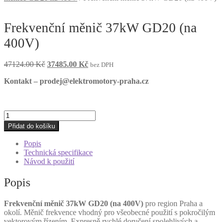
Frekvenční měnič 37kW GD20 (na
400V)
Původní
Aktuální
47124.00
Kč
37485.00
Kč
bez DPH
cena
cena
Kontakt – prodej@elektromotory-praha.cz
byla:
je:
47124.00 Kč.
37485.00 Kč.
Frekvenční
měnič
Přidat do košíku
37kW
GD20
Popis
(na
Technická specifikace
400V)
Návod k použití
množství
Popis
Frekvenční měnič 37kW GD20 (na 400V)
pro region Praha a
okolí. Měnič frekvence vhodný pro všeobecné použití s ​​pokročilým
vektorovým řízením. Expresně rychlé doručení spolehlivých a