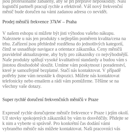
jsou profesionálně zabaleny, aby se při přepravě nepoškodily. Naši
logističtí partneři pracují rychle a efektivně. Váš nový frekvenční
měnič bude doručen na vámi zadanou adresu co nevidět.
Prodej měničů frekvence 37kW – Praha
V našem eshopu si můžete být jisti výhodou vašeho nákupu.
Naleznete u nás jen produkty s nejlepším poměrem kvalita/cena na
trhu. Zařízení jsou přehledně rozdělena do jednotlivých kategorií,
čímž se usnadňuje navigace a orientace zákazníka. Ceny měničů
pravidelně aktualizujeme, aby byly pro zákazníky co nejvýhodnější.
Naše produkty splňují vysoké kvalitativní standardy a budou vám s
jistotou dlouhodobě sloužit. Umíme vám poskytnout i poradenství,
které je samozřejmě bezplatné. Stačí nás kontaktovat. V případě
potřeby jsme vám neustále k dispozici. Můžete nás kontaktovat
telefonicky nebo emailem a rádi vám pomůžeme. Těšíme se na
všechny vaše dotazy.
Super rychlé doručení frekvenčních měničů v Praze
Expresně rychle doručujeme měniče frekvence v Praze i jejím okolí.
Už stovky spokojených zákazníků by vám to dosvědčily. Přidejte se
k nim a vyberte si správně. Pro konkrétní čas dodání vámi
vybraného měniče nás můžete kontaktovat. Naši pracovníci vás