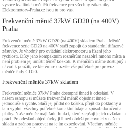
vysoce kvalitních měničů frekvence pro všechny zákazníky.
Elektromotory-Praha.cz jsou tu pro vás.
Frekvenční měnič 37kW GD20 (na 400V)
Praha
Frekvenční měnič 37kW GD20 (na 400V) skladem Praha. Měnič
frekvence série GD20 na 400V stačí zapojit do standardní třífázové
zásuvky. Je vhodný pro ovládání elektromotoru a řízení jeho
rychlosti. Díky jeho kompaktním rozměrům nezabírá mnoho místa a
není problém jej umístit téměř kdekoli. K měničům máme dostupný i
návod k použití, ve kterém se dozvíte vše potřebné pro provoz
měniče řady GD20.
Frekvenční měniče 37kW skladem
Frekvenční měniče 37kW Praha dostupné ihned k odeslání. V
našem eshopu si můžete frekvenční měnič objednat ihned –
jednoduše a rychle. Stačí jej přidat do košíku, přejít do pokladny a
tam vyplnit všechny potřebné kontaktní údaje a způsob doručení a
platby. Naše měniče mají řadu funkcí, které zlepšují jejich ovládání a
práci. Po odeslání objednávky ji ihned obdrží pracovníci v našem
skladu a začnou pracovat na jejím expedování. Všechny měniče