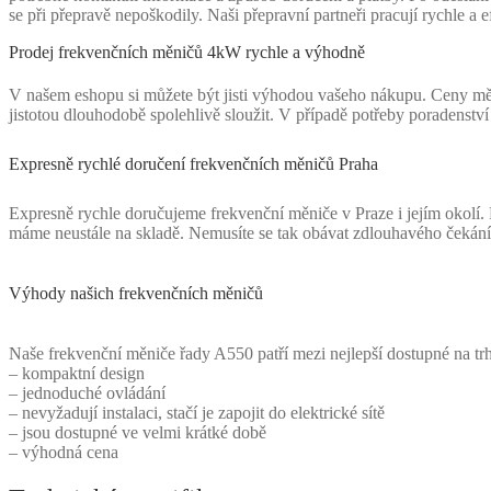
se při přepravě nepoškodily. Naši přepravní partneři pracují rychle 
Prodej frekvenčních měničů 4kW rychle a výhodně
V našem eshopu si můžete být jisti výhodou vašeho nákupu. Ceny měni
jistotou dlouhodobě spolehlivě sloužit. V případě potřeby poradenst
Expresně rychlé doručení frekvenčních měničů Praha
Expresně rychle doručujeme frekvenční měniče v Praze i jejím okolí.
máme neustále na skladě. Nemusíte se tak obávat zdlouhavého čekání
Výhody našich frekvenčních měničů
Naše frekvenční měniče řady A550 patří mezi nejlepší dostupné na trh
– kompaktní design
– jednoduché ovládání
– nevyžadují instalaci, stačí je zapojit do elektrické sítě
– jsou dostupné ve velmi krátké době
– výhodná cena