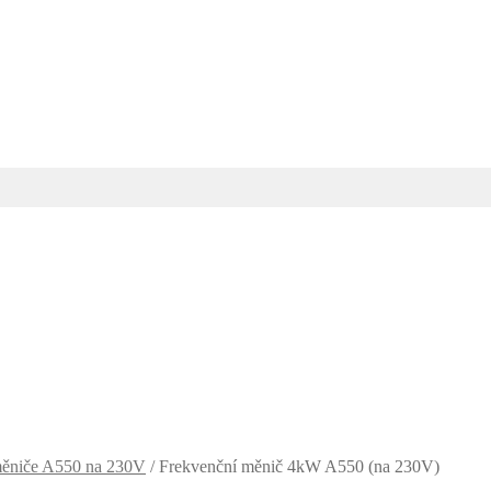
měniče A550 na 230V
/
Frekvenční měnič 4kW A550 (na 230V)