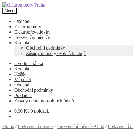
Přeskočit
Přejít
na
k
Menu
navigaci
obsahu
webu
Obchod
Elektromotory
Elektropřevodovky
Frekvenční měniče
Kontakt
Obchodní podmínky
Zásady ochrany osobních údajů
Úvodní stránka
Kontakt
Košík
Můj účet
Obchod
Obchodní podmínky
Pokladna
Zásady ochrany osobních údajů
0.00
Kč
0 položek
Domů
/
Frekvenční měniče
/
Frekvenční měniče A550
/
Frekvenční 