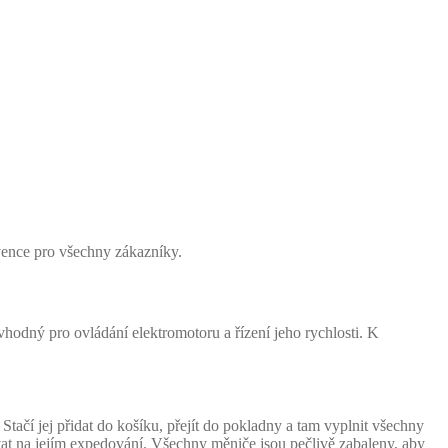
vence pro všechny zákazníky.
odný pro ovládání elektromotoru a řízení jeho rychlosti. K
ačí jej přidat do košíku, přejít do pokladny a tam vyplnit všechny
vat na jejím expedování. Všechny měniče jsou pečlivě zabaleny, aby