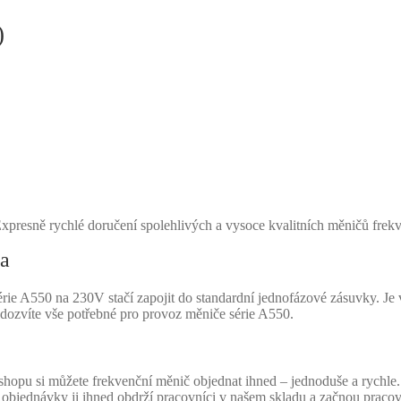
)
Expresně rychlé doručení spolehlivých a vysoce kvalitních měničů frek
a
 A550 na 230V stačí zapojit do standardní jednofázové zásuvky. Je vh
ozvíte vše potřebné pro provoz měniče série A550.
pu si můžete frekvenční měnič objednat ihned – jednoduše a rychle. St
í objednávky ji ihned obdrží pracovníci v našem skladu a začnou praco