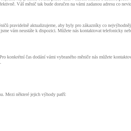
a efektivně. Váš měnič tak bude doručen na vámi zadanou adresu co nevid
čů pravidelně aktualizujeme, aby byly pro zákazníky co nejvýhodnější. 
ví jsme vám neustále k dispozici. Můžete nás kontaktovat telefonicky 
 Pro konkrétní čas dodání vámi vybraného měniče nás můžete kontaktov
.
u. Mezi některé jejich výhody patří: