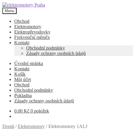
Přeskočit
Přejít
na
k
Menu
navigaci
obsahu
webu
Obchod
Elektromotory
Elektropřevodovky
Frekvenční měniče
Kontakt
Obchodní podmínky
Zásady ochrany osobních údajů
Úvodní stránka
Kontakt
Košík
Můj účet
Obchod
Obchodní podmínky
Pokladna
Zásady ochrany osobních údajů
0.00
Kč
0 položek
Domů
/
Elektromotory
/
Elektromotory 1ALJ