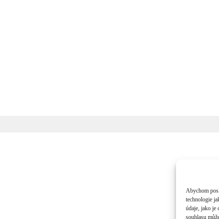
Abychom poskyt
technologie j
údaje, jako j
souhlasu může 