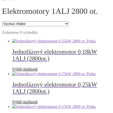
Elektromotory 1ALJ 2800 ot.
Zobrazeno 9 výsledků
Jednofázový elektromotor 0,18kW
1ALJ (2800ot.)
Tento
Výběr možností
produkt
má
více
Jednofázový elektromotor 0,25kW
variant.
1ALJ (2800ot.)
Možnosti
lze
vybrat
Tento
Výběr možností
na
produkt
stránce
má