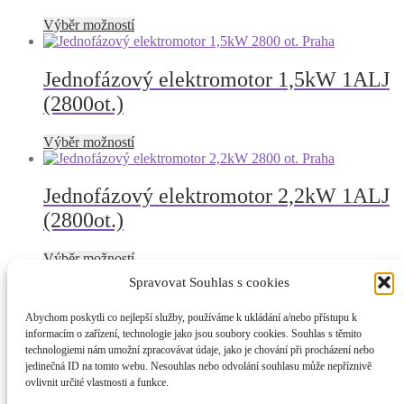
lze
vybrat
Tento
Výběr možností
na
produkt
stránce
má
produktu
více
Jednofázový elektromotor 1,5kW 1ALJ
variant.
(2800ot.)
Možnosti
lze
vybrat
Tento
Výběr možností
na
produkt
stránce
má
produktu
více
Jednofázový elektromotor 2,2kW 1ALJ
variant.
(2800ot.)
Možnosti
lze
vybrat
Tento
Výběr možností
na
produkt
Spravovat Souhlas s cookies
stránce
má
produktu
více
Jednofázový elektromotor 3kW 1ALJ
Abychom poskytli co nejlepší služby, používáme k ukládání a/nebo přístupu k
variant.
(2800ot.)
informacím o zařízení, technologie jako jsou soubory cookies. Souhlas s těmito
Možnosti
technologiemi nám umožní zpracovávat údaje, jako je chování při procházení nebo
lze
jedinečná ID na tomto webu. Nesouhlas nebo odvolání souhlasu může nepříznivě
vybrat
Tento
Výběr možností
ovlivnit určité vlastnosti a funkce.
na
produkt
stránce