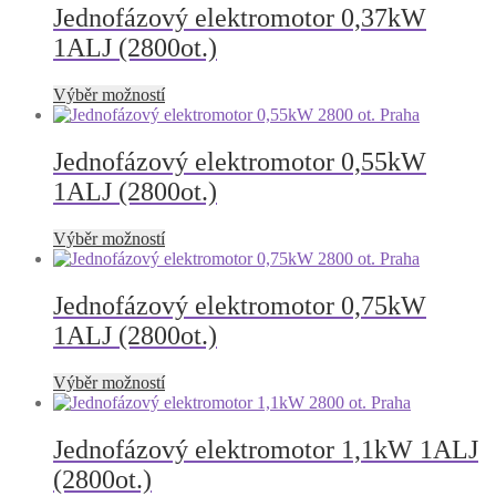
produktu
více
Jednofázový elektromotor 0,37kW
variant.
1ALJ (2800ot.)
Možnosti
lze
vybrat
Tento
Výběr možností
na
produkt
stránce
má
produktu
více
Jednofázový elektromotor 0,55kW
variant.
1ALJ (2800ot.)
Možnosti
lze
vybrat
Tento
Výběr možností
na
produkt
stránce
má
produktu
více
Jednofázový elektromotor 0,75kW
variant.
1ALJ (2800ot.)
Možnosti
lze
vybrat
Tento
Výběr možností
na
produkt
stránce
má
produktu
více
Jednofázový elektromotor 1,1kW 1ALJ
variant.
(2800ot.)
Možnosti