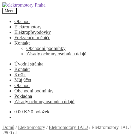
Přeskočit
Přejít
na
k
Menu
navigaci
obsahu
webu
Obchod
Elektromotory
Elektropřevodovky
Frekvenční měniče
Kontakt
Obchodní podmínky
Zásady ochrany osobních údajů
Úvodní stránka
Kontakt
Košík
Můj účet
Obchod
Obchodní podmínky
Pokladna
Zásady ochrany osobních údajů
0.00
Kč
0 položek
Domů
/
Elektromotory
/
Elektromotory 1ALJ
/
Elektromotory 1ALJ
2800 ot.