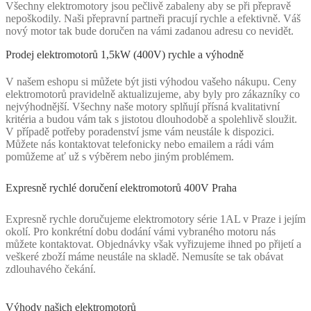
Všechny elektromotory jsou pečlivě zabaleny aby se při přepravě
nepoškodily. Naši přepravní partneři pracují rychle a efektivně. Váš
nový motor tak bude doručen na vámi zadanou adresu co nevidět.
Prodej elektromotorů 1,5kW (400V) rychle a výhodně
V našem eshopu si můžete být jisti výhodou vašeho nákupu. Ceny
elektromotorů pravidelně aktualizujeme, aby byly pro zákazníky co
nejvýhodnější. Všechny naše motory splňují přísná kvalitativní
kritéria a budou vám tak s jistotou dlouhodobě a spolehlivě sloužit.
V případě potřeby poradenství jsme vám neustále k dispozici.
Můžete nás kontaktovat telefonicky nebo emailem a rádi vám
pomůžeme ať už s výběrem nebo jiným problémem.
Expresně rychlé doručení elektromotorů 400V Praha
Expresně rychle doručujeme elektromotory série 1AL v Praze i jejím
okolí. Pro konkrétní dobu dodání vámi vybraného motoru nás
můžete kontaktovat. Objednávky však vyřizujeme ihned po přijetí a
veškeré zboží máme neustále na skladě. Nemusíte se tak obávat
zdlouhavého čekání.
Výhody našich elektromotorů