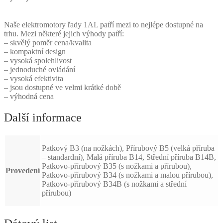
Naše elektromotory řady 1AL patří mezi to nejlépe dostupné na
trhu. Mezi některé jejich výhody patří:
– skvělý poměr cena/kvalita
– kompaktní design
– vysoká spolehlivost
– jednoduché ovládání
– vysoká efektivita
– jsou dostupné ve velmi krátké době
– výhodná cena
Další informace
Patkový B3 (na nožkách), Přírubový B5 (velká příruba
– standardní), Malá příruba B14, Střední příruba B14B,
Patkovo-přírubový B35 (s nožkami a přírubou),
Provedení
Patkovo-přírubový B34 (s nožkami a malou přírubou),
Patkovo-přírubový B34B (s nožkami a střední
přírubou)