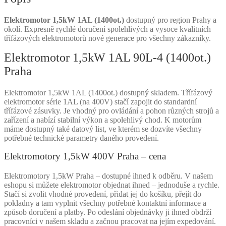
Elektromotor 1,5kW 1AL (1400ot.)
dostupný pro region Prahy a
okolí. Expresně rychlé doručení spolehlivých a vysoce kvalitních
třífázových elektromotorů nové generace pro všechny zákazníky.
Elektromotor 1,5kW 1AL 90L-4 (1400ot.)
Praha
Elektromotor 1,5kW 1AL (1400ot.) dostupný skladem. Třífázový
elektromotor série 1AL (na 400V) stačí zapojit do standardní
třífázové zásuvky. Je vhodný pro ovládání a pohon různých strojů a
zařízení a nabízí stabilní výkon a spolehlivý chod. K motorům
máme dostupný také datový list, ve kterém se dozvíte všechny
potřebné technické parametry daného provedení.
Elektromotory 1,5kW 400V Praha – cena
Elektromotory 1,5kW Praha – dostupné ihned k odběru. V našem
eshopu si můžete elektromotor objednat ihned – jednoduše a rychle.
Stačí si zvolit vhodné provedení, přidat jej do košíku, přejít do
pokladny a tam vyplnit všechny potřebné kontaktní informace a
způsob doručení a platby. Po odeslání objednávky ji ihned obdrží
pracovníci v našem skladu a začnou pracovat na jejím expedování.