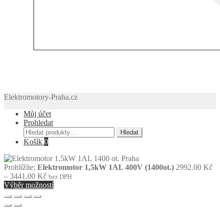
Elektromotory-Praha.cz
Můj účet
Prohledat
Hledat:
Hledat
Košík
0
Prohlížíte:
Elektromotor 1,5kW 1AL 400V (1400ot.)
2992.00
Kč
Rozpětí
–
3441.00
Kč
bez DPH
cen:
Výběr možností
2992.00 Kč
až
3441.00 Kč