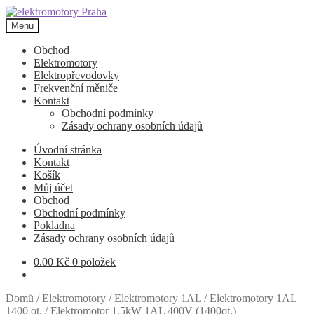
Přeskočit
Přejít
na
k
Menu
navigaci
obsahu
webu
Obchod
Elektromotory
Elektropřevodovky
Frekvenční měniče
Kontakt
Obchodní podmínky
Zásady ochrany osobních údajů
Úvodní stránka
Kontakt
Košík
Můj účet
Obchod
Obchodní podmínky
Pokladna
Zásady ochrany osobních údajů
0.00
Kč
0 položek
Domů
/
Elektromotory
/
Elektromotory 1AL
/
Elektromotory 1AL
1400 ot.
/
Elektromotor 1,5kW 1AL 400V (1400ot.)