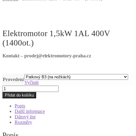
Elektromotor 1,5kW 1AL 400V
(1400ot.)
Kontakt – prodej@elektromotory-praha.cz
Provedení
Vyčistit
Elektromotor
1,5kW
Přidat do košíku
1AL
400V
Popis
(1400ot.)
Další informace
množství
Dátový list
Rozměry
Popis