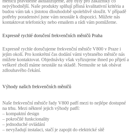
měničů pravidelně aktualizujeme, aby byly pro zákazníky co
nejvýhodnější. Naše produkty splňují přísná kvalitativní kritéria a
budou vám tak s jistotou dlouhodobě spolehlivě sloužit. V případě
potřeby poradenství jsme vám neustále k dispozici. Můžete nás
kontaktovat telefonicky nebo emailem a rádi vám pomůžeme.
Expresně rychlé doručení frekvenčních měničů Praha
Expresně rychle doručujeme frekvenční měniče V800 v Praze i
jejím okolí. Pro konkrétní čas dodání vámi vybraného měniče nás
můžete kontaktovat. Objednávky však vyřizujeme ihned po přijetí a
veškeré zboží máme neustále na skladě. Nemusíte se tak obávat
zdlouhavého čekání.
Výhody našich frekvenčních měničů
Naše frekvenční měniče řady V800 patří mezi to nejlépe dostupné
na trhu. Mezi některé jejich výhody patří:
– kompaktní design
– pokročilé funkcionality
– jednoduché ovládání
– nevyžadují instalaci, stačí je zapojit do elektrické sítě