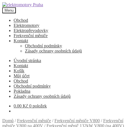
Přeskočit
Přejít
na
k
Menu
navigaci
obsahu
webu
Obchod
Elektromotory
Elektropřevodovky
Frekvenční měniče
Kontakt
Obchodní podmínky
Zásady ochrany osobních údajů
Úvodní stránka
Kontakt
Košík
Můj účet
Obchod
Obchodní podmínky
Pokladna
Zásady ochrany osobních údajů
0.00
Kč
0 položek
Domů
/
Frekvenční měniče
/
Frekvenční měniče V800
/
Frekvenční
měniče V800 na 400V
/
Frekvenční měnič 132kW V800 (na 400V)