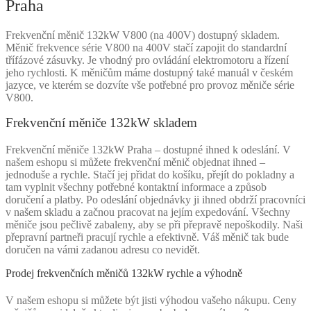
Praha
Frekvenční měnič 132kW V800 (na 400V) dostupný skladem.
Měnič frekvence série V800 na 400V stačí zapojit do standardní
třífázové zásuvky. Je vhodný pro ovládání elektromotoru a řízení
jeho rychlosti. K měničům máme dostupný také manuál v českém
jazyce, ve kterém se dozvíte vše potřebné pro provoz měniče série
V800.
Frekvenční měniče 132kW skladem
Frekvenční měniče 132kW Praha – dostupné ihned k odeslání. V
našem eshopu si můžete frekvenční měnič objednat ihned –
jednoduše a rychle. Stačí jej přidat do košíku, přejít do pokladny a
tam vyplnit všechny potřebné kontaktní informace a způsob
doručení a platby. Po odeslání objednávky ji ihned obdrží pracovníci
v našem skladu a začnou pracovat na jejím expedování. Všechny
měniče jsou pečlivě zabaleny, aby se při přepravě nepoškodily. Naši
přepravní partneři pracují rychle a efektivně. Váš měnič tak bude
doručen na vámi zadanou adresu co nevidět.
Prodej frekvenčních měničů 132kW rychle a výhodně
V našem eshopu si můžete být jisti výhodou vašeho nákupu. Ceny