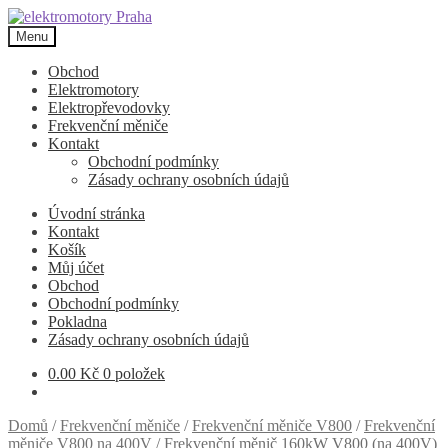
Přeskočit
Přejít
na
k
Menu
navigaci
obsahu
webu
Obchod
Elektromotory
Elektropřevodovky
Frekvenční měniče
Kontakt
Obchodní podmínky
Zásady ochrany osobních údajů
Úvodní stránka
Kontakt
Košík
Můj účet
Obchod
Obchodní podmínky
Pokladna
Zásady ochrany osobních údajů
0.00
Kč
0 položek
Domů
/
Frekvenční měniče
/
Frekvenční měniče V800
/
Frekvenční
měniče V800 na 400V
/
Frekvenční měnič 160kW V800 (na 400V)