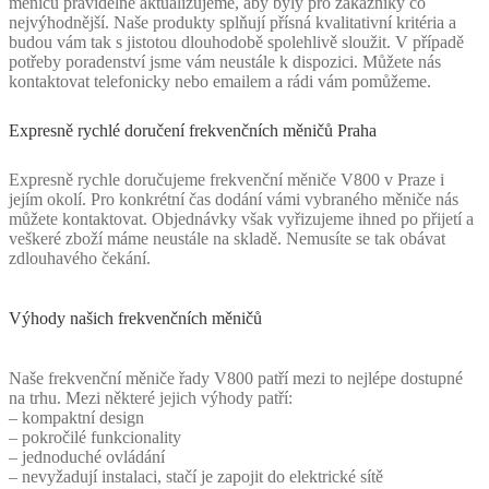
měničů pravidelně aktualizujeme, aby byly pro zákazníky co
nejvýhodnější. Naše produkty splňují přísná kvalitativní kritéria a
budou vám tak s jistotou dlouhodobě spolehlivě sloužit. V případě
potřeby poradenství jsme vám neustále k dispozici. Můžete nás
kontaktovat telefonicky nebo emailem a rádi vám pomůžeme.
Expresně rychlé doručení frekvenčních měničů Praha
Expresně rychle doručujeme frekvenční měniče V800 v Praze i
jejím okolí. Pro konkrétní čas dodání vámi vybraného měniče nás
můžete kontaktovat. Objednávky však vyřizujeme ihned po přijetí a
veškeré zboží máme neustále na skladě. Nemusíte se tak obávat
zdlouhavého čekání.
Výhody našich frekvenčních měničů
Naše frekvenční měniče řady V800 patří mezi to nejlépe dostupné
na trhu. Mezi některé jejich výhody patří:
– kompaktní design
– pokročilé funkcionality
– jednoduché ovládání
– nevyžadují instalaci, stačí je zapojit do elektrické sítě