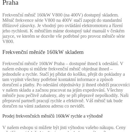
Praha
Frekvenční měnič 160kW V800 (na 400V) dostupný skladem.
Měnič frekvence série V800 na 400V stačí zapojit do standardní
třífázové zásuvky. Je vhodný pro ovládání elektromotoru a řízení
jeho rychlosti. K měničům máme dostupný také manuál v českém
jazyce, ve kterém se dozvíte vše potřebné pro provoz měniče série
V800.
Frekvenční měniče 160kW skladem
Frekvenční měniče 160kW Praha – dostupné ihned k odeslání. V
našem eshopu si můžete frekvenční měnič objednat ihned –
jednoduše a rychle. Stačí jej přidat do košíku, přejít do pokladny a
tam vyplnit všechny potřebné kontaktní informace a způsob
doručení a platby. Po odeslání objednávky ji ihned obdrží pracovníci
v našem skladu a začnou pracovat na jejím expedování. Všechny
měniče jsou pečlivě zabaleny, aby se při přepravě nepoškodily. Naši
přepravní partneři pracují rychle a efektivně. Váš měnič tak bude
doručen na vámi zadanou adresu co nevidět.
Prodej frekvenčních měničů 160kW rychle a výhodně
V našem eshopu si můžete být jisti výhodou vašeho nákupu. Ceny