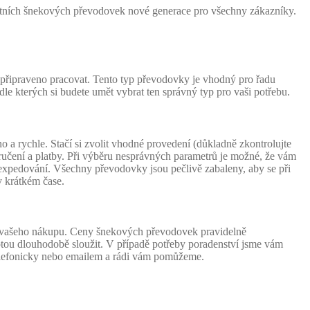
litních šnekových převodovek nové generace pro všechny zákazníky.
připraveno pracovat. Tento typ převodovky je vhodný pro řadu
le kterých si budete umět vybrat ten správný typ pro vaši potřebu.
rychle. Stačí si zvolit vhodné provedení (důkladně zkontrolujte
doručení a platby. Při výběru nesprávných parametrů je možné, že vám
 expedování. Všechny převodovky jsou pečlivě zabaleny, aby se při
v krátkém čase.
u vašeho nákupu. Ceny šnekových převodovek pravidelně
totou dlouhodobě sloužit. V případě potřeby poradenství jsme vám
telefonicky nebo emailem a rádi vám pomůžeme.