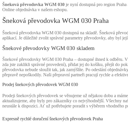
Šneková převodovka WGM 030
je nyní dostupná pro region Praha
Online objednávka v našem eshopu.
Šneková převodovka WGM 030 Praha
Šneková převodovka WGM 030 dostupná na skladě. Šneková převodovka 
aplikací. Je důležité zvolit správné parametry převodovky, aby byl je
Šnekové převodovky WGM 030 skladem
Šnekové převodovky WGM 030 Praha – dostupné ihned k odběru. V naš
zda jste zaklikli správné provedení), přidat jej do košíku, přejít do
převodovka nebude sloužit tak, jak zamýšlíte. Po odeslání objednávk
přepravě nepoškodily. Naši přepravní partneři pracují rychle a efek
Prodej šnekových převodovek WGM 030
Prodeji šnekových převodovek se věnujeme už nějakou dobu a máme 
aktualizujeme, aby byly pro zákazníky co nejvýhodnější. Všechny naše
neustále k dispozici. Ať už potřebujete poradit s výběrem vhodného
Expresně rychlé doručení šnekových převodovek Praha