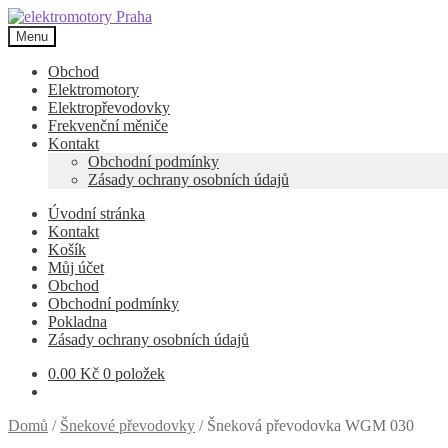
Přeskočit
Přejít
na
k
Menu
navigaci
obsahu
webu
Obchod
Elektromotory
Elektropřevodovky
Frekvenční měniče
Kontakt
Obchodní podmínky
Zásady ochrany osobních údajů
Úvodní stránka
Kontakt
Košík
Můj účet
Obchod
Obchodní podmínky
Pokladna
Zásady ochrany osobních údajů
0.00
Kč
0 položek
Domů
/
Šnekové převodovky
/
Šneková převodovka WGM 030