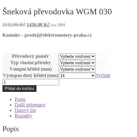
Šneková převodovka WGM 030
Původní
Aktuální
2132.00
Kč
1436.00
Kč
bez DPH
cena
cena
Kontakt – prodej@elektromotory-praha.cz
byla:
je:
2132.00 Kč.
1436.00 Kč.
Převodový poměr
Typ vlastní příruby
Vstupní hřídel (mm)
Výstupní dutý hřídel (mm)
Vyčistit
Šneková
převodovka
Přidat do košíku
WGM
030
Popis
množství
Další informace
Datový list
Rozměry
Popis