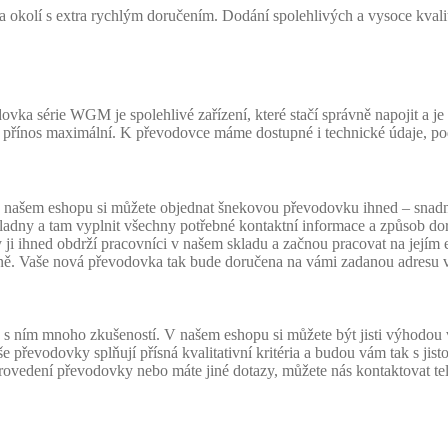
 a okolí s extra rychlým doručením. Dodání spolehlivých a vysoce kva
série WGM je spolehlivé zařízení, které stačí správně napojit a je 
jí přínos maximální. K převodovce máme dostupné i technické údaje, pod
em eshopu si můžete objednat šnekovou převodovku ihned – snadno a 
 pokladny a tam vyplnit všechny potřebné kontaktní informace a způsob 
y ji ihned obdrží pracovníci v našem skladu a začnou pracovat na jejím
tivně. Vaše nová převodovka tak bude doručena na vámi zadanou adresu 
s ním mnoho zkušeností. V našem eshopu si můžete být jisti výhodo
 převodovky splňují přísná kvalitativní kritéria a budou vám tak s jis
 provedení převodovky nebo máte jiné dotazy, můžete nás kontaktovat 