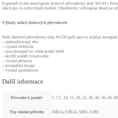
Expresně rychle doručujeme šnekové převodovky série WGM v Praze 
silách pro co nejrychlejší dodání. Objednávky vyřizujeme ihned po př
Výhody našich šnekových převodovek
Naše šnekové převodovky řady WGM patří mezi to nejlépe dostupné na
– optimalizovaný rám
– vysoká efektivita
– jsou dostupné ve velmi krátké době
– skvělý poměr cena/kvalita
– vysoká přesnost
– kompaktní design
– vysoká spolehlivost
Další informace
Převodový poměr
5, 7,5, 10, 15, 20, 25, 30, 40, 50, 60, 80
Typ vlastní příruby
56B14, 63B14, 56B5, 63B5