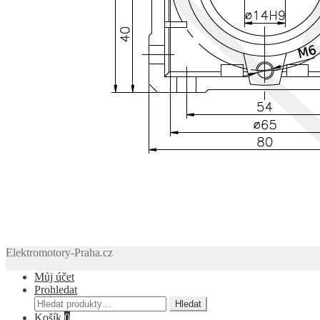
Elektromotory-Praha.cz
Můj účet
Prohledat
Hledat:
Hledat
Košík
0