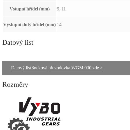
Vstupní hřídel (mm)
9, 11
Výstupní dutý hřídel (mm)
14
Datový list
Datový list šneková převodovka WGM 030 zde >
Rozměry