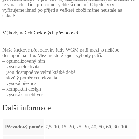
je v našich silách pro co nejrychlejší dodání. Objednávky
vyřizujeme ihned po přijetí a veškeré zboží máme neustále na
skladě.
Výhody našich šnekových převodovek
Naše šnekové převodovky řady WGM patří mezi to nejlépe
dostupné na trhu. Mezi některé jejich výhody patří:
– optimalizovaný rám
– vysoká efektivita
– jsou dostupné ve velmi krátké době
– skvělý poměr cena/kvalita
– vysoká přesnost
– kompaktní design
– vysoká spolehlivost
Další informace
Převodový poměr
7,5, 10, 15, 20, 25, 30, 40, 50, 60, 80, 100