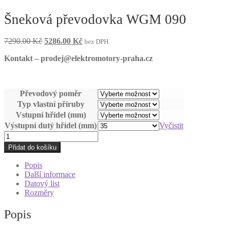
Šneková převodovka WGM 090
Původní
Aktuální
7290.00
Kč
5286.00
Kč
bez DPH
cena
cena
Kontakt – prodej@elektromotory-praha.cz
byla:
je:
7290.00 Kč.
5286.00 Kč.
Převodový poměr
Typ vlastní příruby
Vstupní hřídel (mm)
Výstupní dutý hřídel (mm)
Vyčistit
Šneková
převodovka
Přidat do košíku
WGM
090
Popis
množství
Další informace
Datový list
Rozměry
Popis