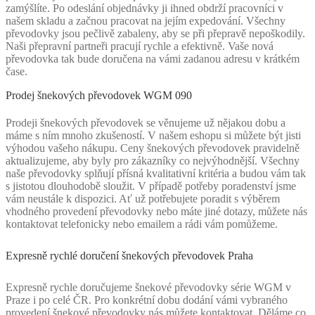
zamýšlíte. Po odeslání objednávky ji ihned obdrží pracovníci v
našem skladu a začnou pracovat na jejím expedování. Všechny
převodovky jsou pečlivě zabaleny, aby se při přepravě nepoškodily.
Naši přepravní partneři pracují rychle a efektivně. Vaše nová
převodovka tak bude doručena na vámi zadanou adresu v krátkém
čase.
Prodej šnekových převodovek WGM 090
Prodeji šnekových převodovek se věnujeme už nějakou dobu a
máme s ním mnoho zkušeností. V našem eshopu si můžete být jisti
výhodou vašeho nákupu. Ceny šnekových převodovek pravidelně
aktualizujeme, aby byly pro zákazníky co nejvýhodnější. Všechny
naše převodovky splňují přísná kvalitativní kritéria a budou vám tak
s jistotou dlouhodobě sloužit. V případě potřeby poradenství jsme
vám neustále k dispozici. Ať už potřebujete poradit s výběrem
vhodného provedení převodovky nebo máte jiné dotazy, můžete nás
kontaktovat telefonicky nebo emailem a rádi vám pomůžeme.
Expresně rychlé doručení šnekových převodovek Praha
Expresně rychle doručujeme šnekové převodovky série WGM v
Praze i po celé ČR. Pro konkrétní dobu dodání vámi vybraného
provedení šnekové převodovky nás můžete kontaktovat. Děláme co