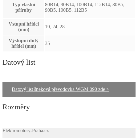
Typ vlastní
80B14, 90B14, 100B14, 112B14, 80B5,
příruby
90B5, 100B5, 112B5
Vstupní hřídel
19, 24, 28
(mm)
Výstupní dutý
35
hřídel (mm)
Datový list
Datový list šneková převodovka WGM 090 zde >
Rozměry
Elektromotory-Praha.cz