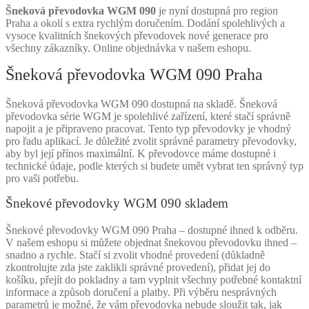
Šneková převodovka WGM 090
je nyní dostupná pro region
Praha a okolí s extra rychlým doručením. Dodání spolehlivých a
vysoce kvalitních šnekových převodovek nové generace pro
všechny zákazníky. Online objednávka v našem eshopu.
Šneková převodovka WGM 090 Praha
Šneková převodovka WGM 090 dostupná na skladě. Šneková
převodovka série WGM je spolehlivé zařízení, které stačí správně
napojit a je připraveno pracovat. Tento typ převodovky je vhodný
pro řadu aplikací. Je důležité zvolit správné parametry převodovky,
aby byl její přínos maximální. K převodovce máme dostupné i
technické údaje, podle kterých si budete umět vybrat ten správný typ
pro vaši potřebu.
Šnekové převodovky WGM 090 skladem
Šnekové převodovky WGM 090 Praha – dostupné ihned k odběru.
V našem eshopu si můžete objednat šnekovou převodovku ihned –
snadno a rychle. Stačí si zvolit vhodné provedení (důkladně
zkontrolujte zda jste zaklikli správné provedení), přidat jej do
košíku, přejít do pokladny a tam vyplnit všechny potřebné kontaktní
informace a způsob doručení a platby. Při výběru nesprávných
parametrů je možné, že vám převodovka nebude sloužit tak, jak