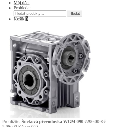
Můj účet
Prohledat
Hledat:
Hledat
Košík
0
Původní
Prohlížíte:
Šneková převodovka WGM 090
7290.00
Kč
Aktuální
cena
5286.00
Kč
bez DPH