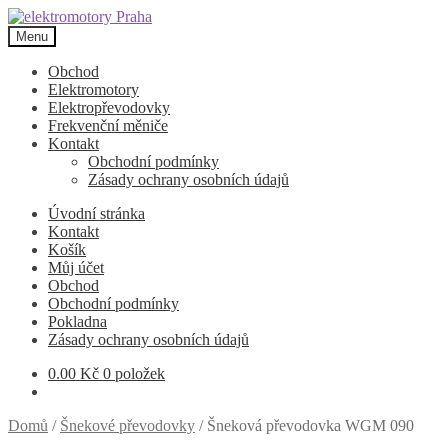
Přeskočit
Přejít
na
k
Menu
navigaci
obsahu
webu
Obchod
Elektromotory
Elektropřevodovky
Frekvenční měniče
Kontakt
Obchodní podmínky
Zásady ochrany osobních údajů
Úvodní stránka
Kontakt
Košík
Můj účet
Obchod
Obchodní podmínky
Pokladna
Zásady ochrany osobních údajů
0.00
Kč
0 položek
Domů
/
Šnekové převodovky
/
Šneková převodovka WGM 090