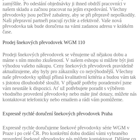
zamýšlíte. Po odeslání objednávky ji ihned obdrží pracovníci v
našem skladu a začnou pracovat na jejím expedování. Všechny
převodovky jsou pečlivě zabaleny, aby se při přepravě nepoškodily.
Naši přepravní partneři pracují rychle a efektivně. Vaše nová
převodovka tak bude doručena na vámi zadanou adresu v krátkém
čase.
Prodej šnekových převodovek WGM 110
Prodeji šnekových převodovek se věnujeme už nějakou dobu a
máme s ním mnoho zkušeností. V našem eshopu si můžete být jisti
výhodou vašeho nákupu. Ceny šnekových převodovek pravidelně
aktualizujeme, aby byly pro zákazníky co nejvýhodnější. Všechny
naše převodovky splňují přísná kvalitativní kritéria a budou vám tak
s jistotou dlouhodobě sloužit. V případě potřeby poradenství jsme
vám neustále k dispozici. Ať už potřebujete poradit s výběrem
vhodného provedení převodovky nebo máte jiné dotazy, můžete nás
kontaktovat telefonicky nebo emailem a rádi vám pomůžeme.
Expresně rychlé doručení šnekových převodovek Praha
Expresně rychle doručujeme šnekové převodovky série WGM v
Praze i po celé ČR. Pro konkrétní dobu dodání vámi vybraného
provedení šnekové převodovky nás můžete kontaktovat. Děláme co