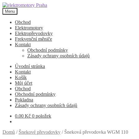
Přeskočit
Přejít
na
k
Menu
navigaci
obsahu
webu
Obchod
Elektromotory
Elektropřevodovky
Frekvenční měniče
Kontakt
Obchodní podmínky
Zásady ochrany osobních údajů
Úvodní stránka
Kontakt
Košík
Můj účet
Obchod
Obchodní podmínky
Pokladna
Zásady ochrany osobních údajů
0.00
Kč
0 položek
Domů
/
Šnekové převodovky
/
Šneková převodovka WGM 110