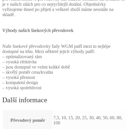
je v našich silách pro co nejrychlejší dodání. Objednávky
vyřizujeme ihned po přijetí a veškeré zboží máme neustále na
skladě.
Výhody našich šnekových převodovek
Naše šnekové převodovky řady WGM patří mezi to nejlépe
dostupné na trhu. Mezi některé jejich výhody patří:
– optimalizovaný rám
– vysoká efektivita
– jsou dostupné ve velmi krátké době
– skvělý poměr cena/kvalita
– vysoká přesnost
– kompaktní design
– vysoká spolehlivost
Další informace
7,5, 10, 15, 20, 25, 30, 40, 50, 60, 80,
Převodový poměr
100