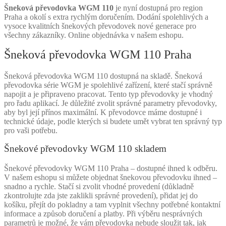
Šneková převodovka WGM 110
je nyní dostupná pro region
Praha a okolí s extra rychlým doručením. Dodání spolehlivých a
vysoce kvalitních šnekových převodovek nové generace pro
všechny zákazníky. Online objednávka v našem eshopu.
Šneková převodovka WGM 110 Praha
Šneková převodovka WGM 110 dostupná na skladě. Šneková
převodovka série WGM je spolehlivé zařízení, které stačí správně
napojit a je připraveno pracovat. Tento typ převodovky je vhodný
pro řadu aplikací. Je důležité zvolit správné parametry převodovky,
aby byl její přínos maximální. K převodovce máme dostupné i
technické údaje, podle kterých si budete umět vybrat ten správný typ
pro vaši potřebu.
Šnekové převodovky WGM 110 skladem
Šnekové převodovky WGM 110 Praha – dostupné ihned k odběru.
V našem eshopu si můžete objednat šnekovou převodovku ihned –
snadno a rychle. Stačí si zvolit vhodné provedení (důkladně
zkontrolujte zda jste zaklikli správné provedení), přidat jej do
košíku, přejít do pokladny a tam vyplnit všechny potřebné kontaktní
informace a způsob doručení a platby. Při výběru nesprávných
parametrů je možné, že vám převodovka nebude sloužit tak, jak