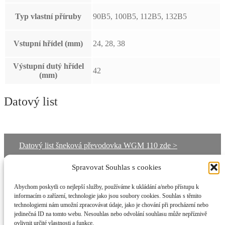
Typ vlastní příruby
90B5, 100B5, 112B5, 132B5
Vstupní hřídel (mm)
24, 28, 38
Výstupní dutý hřídel
42
(mm)
Datový list
Datový list šneková převodovka WGM 110 zde >
Spravovat Souhlas s cookies
Rozměry
Abychom poskytli co nejlepší služby, používáme k ukládání a/nebo přístupu k
informacím o zařízení, technologie jako jsou soubory cookies. Souhlas s těmito
technologiemi nám umožní zpracovávat údaje, jako je chování při procházení nebo
Elektromotory-Praha.cz
jedinečná ID na tomto webu. Nesouhlas nebo odvolání souhlasu může nepříznivě
ovlivnit určité vlastnosti a funkce.