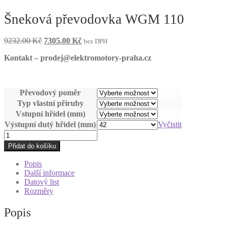
Šneková převodovka WGM 110
Původní
Aktuální
9232.00
Kč
7305.00
Kč
bez DPH
cena
cena
Kontakt – prodej@elektromotory-praha.cz
byla:
je:
9232.00 Kč.
7305.00 Kč.
Převodový poměr
Typ vlastní příruby
Vstupní hřídel (mm)
Výstupní dutý hřídel (mm)
Vyčistit
Šneková
převodovka
Přidat do košíku
WGM
110
Popis
množství
Další informace
Datový list
Rozměry
Popis